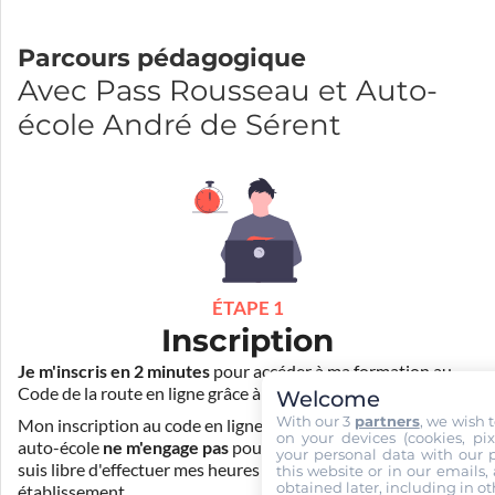
Parcours pédagogique
Avec Pass Rousseau et Auto-
école André de Sérent
ÉTAPE 1
Inscription
Je m'inscris en 2 minutes
pour accéder à ma formation au
Code de la route en ligne grâce à
Pass Rousseau Voiture
.
Welcome
With our 3
partners
, we wish 
Mon inscription au code en ligne voiture auprès de mon
on your devices (cookies, pix
auto-école
ne m'engage pas
pour la suite de ma formation. Je
your personal data with our p
suis libre d'effectuer mes heures de conduite dans un autre
this website or in our emails,
obtained later, including in ot
établissement.