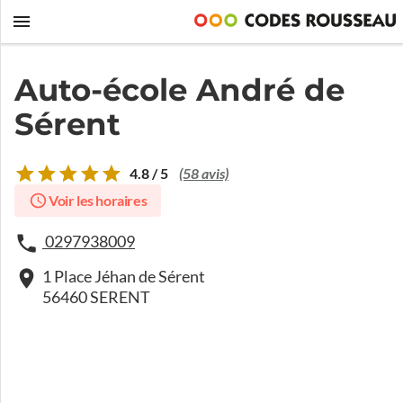
Auto-école André de
Sérent
4.8 / 5
(58 avis)
Voir les horaires
0297938009
1 Place Jéhan de Sérent
56460 SERENT