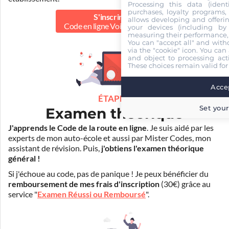
Processing this data (identi
purchases, loyalty programs, 
S'inscrire au
allows developing and offerin
Code en ligne Voiture
50.00 €
your devices (including by 
measuring their performance,
You can "accept all" and with
via the "cookie" icon
. You can 
and object to processing acti
These choices remain valid for
Accep
ÉTAPE 2
Set your
Examen théorique
J'apprends le Code de la route en ligne
. Je suis aidé par les
experts de mon auto-école et aussi par Mister Codes, mon
assistant de révision. Puis,
j'obtiens l'examen théorique
général !
Si j'échoue au code, pas de panique ! Je peux bénéficier du
remboursement de mes frais d'inscription
(30€) grâce au
service "
Examen Réussi ou Remboursé
".