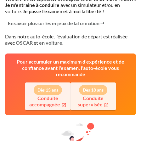
Je m'entraîne à conduire
avec un simulateur et/ou en
voiture.
Je passe l'examen et à moi la liberté !
En savoir plus sur les enjeux de la formation
Dans notre auto-école, l'évaluation de départ est réalisée
avec
OSCAR
et
en voiture
.
Pour accumuler un maximum d'expérience et de
confiance avant l'examen, l'auto-école vous
recommande
Dès 15 ans
Dès 18 ans
Conduite
Conduite
accompagnée
supervisée