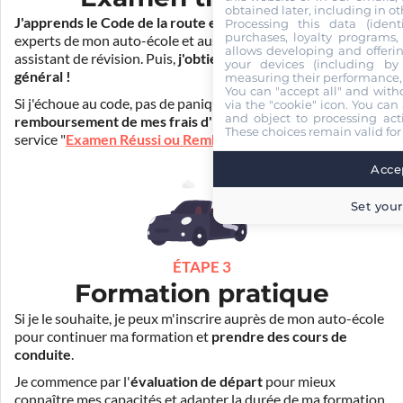
obtained later, including in ot
J'apprends le Code de la route en ligne
. Je suis aidé par les
Processing this data (identi
purchases, loyalty programs, 
experts de mon auto-école et aussi par Mister Codes, mon
allows developing and offerin
assistant de révision. Puis,
j'obtiens l'examen théorique
your devices (including by 
général !
measuring their performance,
You can "accept all" and with
Si j'échoue au code, pas de panique ! Je peux bénéficier du
via the "cookie" icon
. You can 
and object to processing acti
remboursement de mes frais d'inscription
(30€) grâce au
These choices remain valid for
service "
Examen Réussi ou Remboursé
".
Accep
Set your
ÉTAPE 3
Formation pratique
Si je le souhaite, je peux m'inscrire auprès de mon auto-école
pour continuer ma formation et
prendre des cours de
conduite
.
Je commence par l'
évaluation de départ
pour mieux
connaître mes capacités et adapter la durée de ma formation.