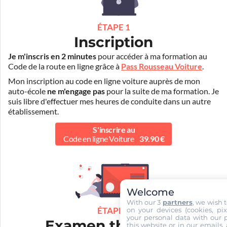
ÉTAPE 1
Inscription
Je m'inscris en 2 minutes
pour accéder à ma formation au
Code de la route en ligne grâce à
Pass Rousseau Voiture
.
Mon inscription au code en ligne voiture auprès de mon
auto-école
ne m'engage pas
pour la suite de ma formation. Je
suis libre d'effectuer mes heures de conduite dans un autre
établissement.
S'inscrire au
Code en ligne Voiture
39.90 €
Welcome
With our 3
partners
, we wish 
on your devices (cookies, pix
ÉTAPE 2
your personal data with our p
Examen théorique
this website or in our emails,