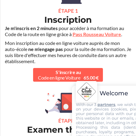
ÉTAPE 1
Inscription
Je m'inscris en 2 minutes
pour accéder à ma formation au
Code de la route en ligne grâce à
Pass Rousseau Voiture
.
Mon inscription au code en ligne voiture auprès de mon
auto-école
ne m'engage pas
pour la suite de ma formation. Je
suis libre d'effectuer mes heures de conduite dans un autre
établissement.
S'inscrire au
Code en ligne Voiture
65.00 €
Welcome
With our 3
partners
, we wish 
on your devices (cookies, pix
your personal data with our p
this website or in our emails,
ÉTAPE 2
obtained later, including in ot
Examen théorique
Processing this data (identi
purchases, loyalty programs, 