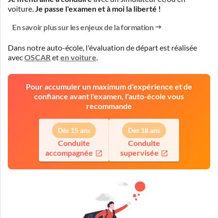
voiture.
Je passe l'examen et à moi la liberté !
En savoir plus sur les enjeux de la formation
Dans notre auto-école, l'évaluation de départ est réalisée
avec
OSCAR
et
en voiture
.
Pour accumuler un maximum d'expérience et de
confiance avant l'examen, l'auto-école vous
recommande
Dès 15 ans
Dès 18 ans
Conduite
Conduite
accompagnée
supervisée