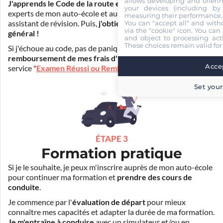
allows developing and offerin
J'apprends le Code de la route en ligne
. Je suis aidé par les
your devices (including by 
experts de mon auto-école et aussi par Mister Codes, mon
measuring their performance,
You can "accept all" and with
assistant de révision. Puis,
j'obtiens l'examen théorique
via the "cookie" icon
. You can 
général !
and object to processing acti
These choices remain valid for
Si j'échoue au code, pas de panique ! Je peux bénéficier du
remboursement de mes frais d'inscription
(30€) grâce au
Accep
service "
Examen Réussi ou Remboursé
".
Set your
ÉTAPE 3
Formation pratique
Si je le souhaite, je peux m'inscrire auprès de mon auto-école
pour continuer ma formation et
prendre des cours de
conduite
.
Je commence par l'
évaluation de départ
pour mieux
connaître mes capacités et adapter la durée de ma formation.
Je m'entraîne à conduire
avec un simulateur et/ou en