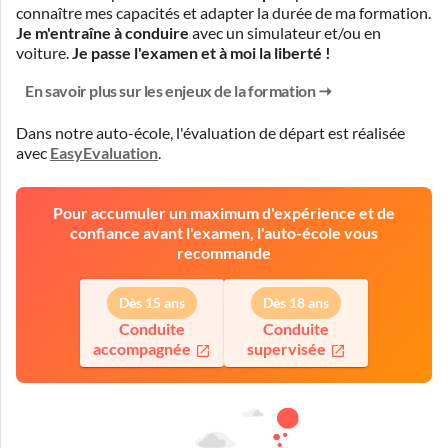
connaître mes capacités et adapter la durée de ma formation.
Je m'entraîne à conduire
avec un simulateur et/ou en
voiture.
Je passe l'examen et à moi la liberté !
En savoir plus sur les enjeux de la formation
Dans notre auto-école, l'évaluation de départ est réalisée
avec
EasyEvaluation
.
Pour accumuler un maximum d'expérience et de
confiance avant l'examen, l'auto-école vous
recommande
Dès 15 ans
Dès 18 ans
Conduite
Conduite
accompagnée
supervisée