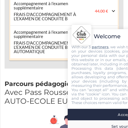
Accompagnement à l’examen
supplémentaire
44.00 €
FRAIS D'ACCOMPAGNEMENT À
L'EXAMEN DE CONDUITE B
Accompagnement à l’examen
Welcome
supplémentaire
47.00 €
FRAIS D'ACCOMPAGNEMENT À
With our 3
partners
, we wish 
L'EXAMEN DE CONDUITE BOITE
on your devices (cookies, pix
AUTOMATIQUE
your personal data with our p
this website or in our emails,
obtained later, including in ot
Processing this data (identi
purchases, loyalty programs, 
allows developing and offerin
your devices (including by 
Parcours pédagogique
measuring their performance,
You can "accept all" and with
Avec Pass Rousseau et EI
via the "cookie" icon
. You can 
and object to processing acti
AUTO-ECOLE EUROPE
These choices remain valid for
Accep
Set your