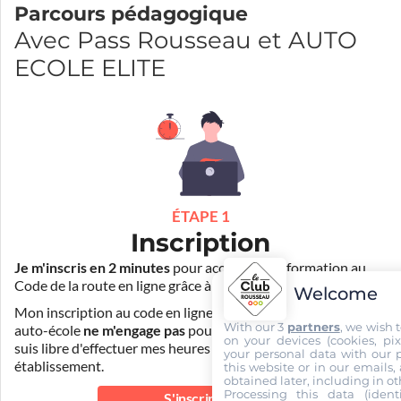
Parcours pédagogique
Avec Pass Rousseau et AUTO
ECOLE ELITE
ÉTAPE 1
Inscription
Je m'inscris en 2 minutes
pour accéder à ma formation au
Code de la route en ligne grâce à
Pass Rousseau Voiture
.
Welcome
Mon inscription au code en ligne voiture auprès de mon
With our 3
partners
, we wish 
auto-école
ne m'engage pas
pour la suite de ma formation. Je
on your devices (cookies, pix
suis libre d'effectuer mes heures de conduite dans un autre
your personal data with our p
établissement.
this website or in our emails,
obtained later, including in ot
Processing this data (identi
S'inscrire au