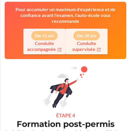
Pour accumuler un maximum d'expérience et de
confiance avant l'examen, l'auto-école vous
recommande
Dès 15 ans
Dès 18 ans
Conduite
Conduite
accompagnée
supervisée
ÉTAPE 4
Formation post-permis