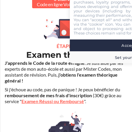
purchases, loyalty programs, 
Code en ligne Voiture
50.00 €
allows developing and offerin
your devices (including by 
measuring their performance,
You can "accept all" and with
via the "cookie" icon
. You can 
and object to processing acti
These choices remain valid for
Accep
ÉTAPE 2
Examen théorique
Set your
J'apprends le Code de la route en ligne
. Je suis aidé par les
experts de mon auto-école et aussi par Mister Codes, mon
assistant de révision. Puis,
j'obtiens l'examen théorique
général !
Si j'échoue au code, pas de panique ! Je peux bénéficier du
remboursement de mes frais d'inscription
(30€) grâce au
service "
Examen Réussi ou Remboursé
".