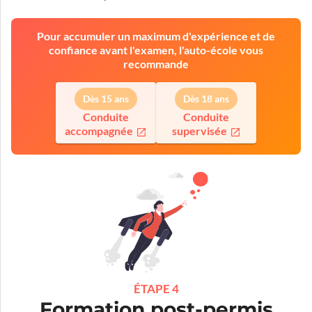
Pour accumuler un maximum d'expérience et de
confiance avant l'examen, l'auto-école vous
recommande
Dès 15 ans
Dès 18 ans
Conduite
Conduite
accompagnée
supervisée
ÉTAPE 4
Formation post-permis