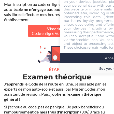
on your devices (cookies, pix
Mon inscription au code en ligne voiture auprès de mon
your personal data with our p
this website or in our emails,
auto-école
ne m'engage pas
pour la suite de ma formation. Je
obtained later, including in ot
suis libre d'effectuer mes heures de conduite dans un autre
Processing this data (identi
établissement.
purchases, loyalty programs, 
allows developing and offerin
your devices (including by 
S'inscrire au
measuring their performance,
Code en ligne Voiture
39.90 €
You can "accept all" and with
via the "cookie" icon
. You can 
and object to processing acti
These choices remain valid for
Accep
Set your
ÉTAPE 2
Examen théorique
J'apprends le Code de la route en ligne
. Je suis aidé par les
experts de mon auto-école et aussi par Mister Codes, mon
assistant de révision. Puis,
j'obtiens l'examen théorique
général !
Si j'échoue au code, pas de panique ! Je peux bénéficier du
remboursement de mes frais d'inscription
(30€) grâce au