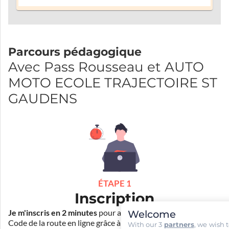
Parcours pédagogique
Avec Pass Rousseau et AUTO
MOTO ECOLE TRAJECTOIRE ST
GAUDENS
ÉTAPE 1
Inscription
Welcome
Je m'inscris en 2 minutes
pour accéder à ma formation au
Code de la route en ligne grâce à
Pass Rousseau Voiture
.
With our 3
partners
, we wish 