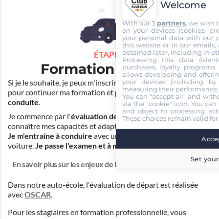
Welcome
With our 3
partners
, we wish 
on your devices (cookies, pix
your personal data with our p
this website or in our emails,
obtained later, including in ot
ÉTAPE 3
Processing this data (identi
Formation pratique
purchases, loyalty programs, 
allows developing and offerin
your devices (including by 
Si je le souhaite, je peux m'inscrire auprès de mon auto-école
measuring their performance,
pour continuer ma formation et
prendre des cours de
You can "accept all" and with
conduite
.
via the "cookie" icon
. You can 
and object to processing acti
Je commence par l'
évaluation de départ
pour mieux
These choices remain valid for
connaître mes capacités et adapter la durée de ma formation.
Je m'entraîne à conduire
avec un simulateur et/ou en
Accep
voiture.
Je passe l'examen et à moi la liberté !
Set your
En savoir plus sur les enjeux de la formation
Dans notre auto-école, l'évaluation de départ est réalisée
avec
OSCAR
.
Pour les stagiaires en formation professionnelle, vous