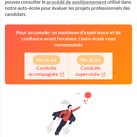
pouvez consulter le
procédé de positionnement
utilisé dans
notre auto-école pour évaluer les projets professionnels des
candidats.
Pour accumuler un maximum d'expérience et de
confiance avant l'examen, l'auto-école vous
recommande
Dès 15 ans
Dès 18 ans
Conduite
Conduite
accompagnée
supervisée