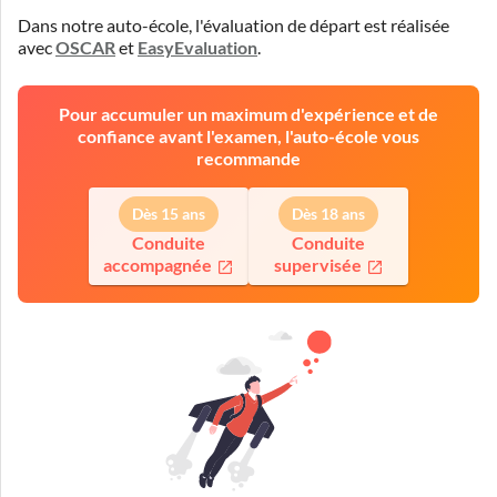
Dans notre auto-école, l'évaluation de départ est réalisée
avec
OSCAR
et
EasyEvaluation
.
Pour accumuler un maximum d'expérience et de
confiance avant l'examen, l'auto-école vous
recommande
Dès 15 ans
Dès 18 ans
Conduite
Conduite
accompagnée
supervisée