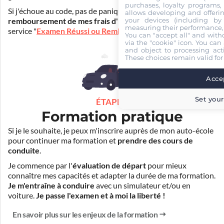
purchases, loyalty programs, 
Si j'échoue au code, pas de panique ! Je peux bénéficier du
allows developing and offerin
your devices (including by 
remboursement de mes frais d'inscription
(30€) grâce au
measuring their performance,
service "
Examen Réussi ou Remboursé
".
You can "accept all" and with
via the "cookie" icon
. You can 
and object to processing acti
These choices remain valid for
Accep
Set your
ÉTAPE 3
Formation pratique
Si je le souhaite, je peux m'inscrire auprès de mon auto-école
pour continuer ma formation et
prendre des cours de
conduite
.
Je commence par l'
évaluation de départ
pour mieux
connaître mes capacités et adapter la durée de ma formation.
Je m'entraîne à conduire
avec un simulateur et/ou en
voiture.
Je passe l'examen et à moi la liberté !
En savoir plus sur les enjeux de la formation