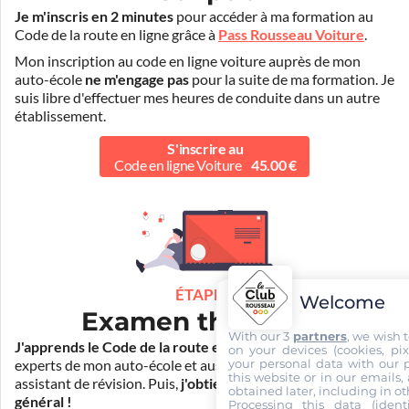
Je m'inscris en 2 minutes
pour accéder à ma formation au
Code de la route en ligne grâce à
Pass Rousseau Voiture
.
Mon inscription au code en ligne voiture auprès de mon
auto-école
ne m'engage pas
pour la suite de ma formation. Je
suis libre d'effectuer mes heures de conduite dans un autre
établissement.
S'inscrire au
Code en ligne Voiture
45.00 €
ÉTAPE 2
Welcome
Examen théorique
With our 3
partners
, we wish 
J'apprends le Code de la route en ligne
. Je suis aidé par les
on your devices (cookies, pix
your personal data with our p
experts de mon auto-école et aussi par Mister Codes, mon
this website or in our emails,
assistant de révision. Puis,
j'obtiens l'examen théorique
obtained later, including in ot
général !
Processing this data (identi