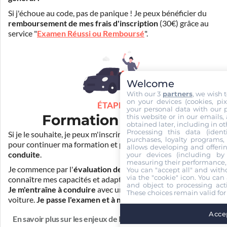
Si j'échoue au code, pas de panique ! Je peux bénéficier du
remboursement de mes frais d'inscription
(30€) grâce au
service "
Examen Réussi ou Remboursé
".
Welcome
With our 3
partners
, we wish 
on your devices (cookies, pix
ÉTAPE 3
your personal data with our p
Formation pratique
this website or in our emails,
obtained later, including in ot
Processing this data (identi
Si je le souhaite, je peux m'inscrire auprès de mon auto-école
purchases, loyalty programs, 
pour continuer ma formation et
prendre des cours de
allows developing and offerin
conduite
.
your devices (including by 
measuring their performance,
Je commence par l'
évaluation de départ
pour mieux
You can "accept all" and with
via the "cookie" icon
. You can 
connaître mes capacités et adapter la durée de ma formation.
and object to processing acti
Je m'entraîne à conduire
avec un simulateur et/ou en
These choices remain valid for
voiture.
Je passe l'examen et à moi la liberté !
Accep
En savoir plus sur les enjeux de la formation