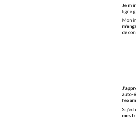
Je m'i
ligne 
Mon in
m'eng
de con
J'appr
auto-é
l'exam
Si j'é
mes fr