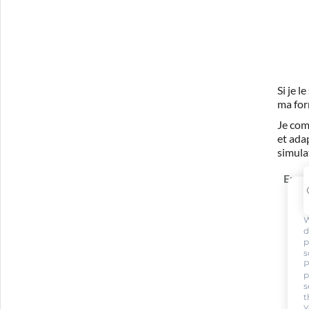
Si je 
ma for
Je com
et ada
simula
En sa
W
d
p
s
P
p
s
t
Y