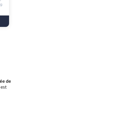
ng
rée de
 est