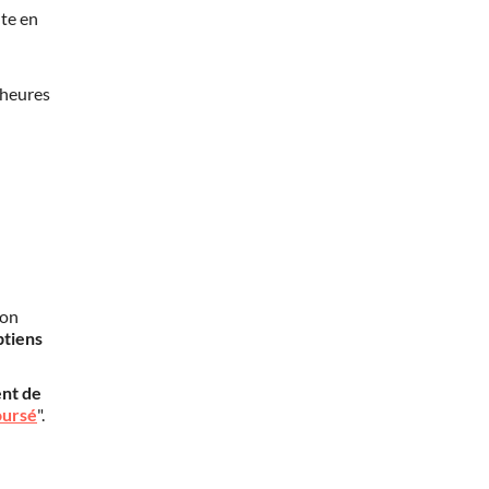
te en
 heures
mon
btiens
nt de
oursé
".