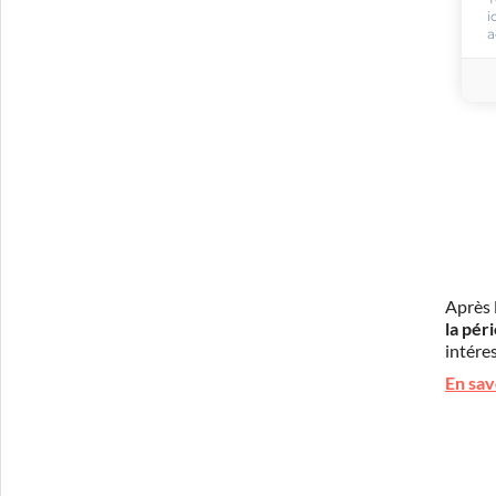
i
a
Après 
la pér
intéres
En sav