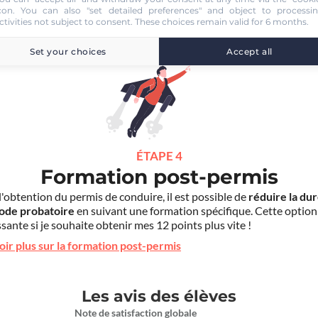
con
. You can also "set detailed preferences" and object to processi
ctivities not subject to consent. These choices remain valid for 6 months.
Set your choices
Accept all
ÉTAPE 4
Formation post-permis
l'obtention du permis de conduire, il est possible de
réduire la du
iode probatoire
en suivant une formation spécifique. Cette option
sante si je souhaite obtenir mes 12 points plus vite !
oir plus sur la formation post-permis
Les avis des élèves
Note de satisfaction globale