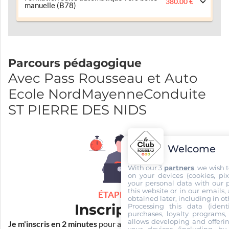
380.00 €
manuelle (B78)
Parcours pédagogique
Avec Pass Rousseau et Auto
Ecole NordMayenneConduite
ST PIERRE DES NIDS
Welcome
With our 3
partners
, we wish 
on your devices (cookies, pix
your personal data with our p
this website or in our emails,
ÉTAPE 1
obtained later, including in ot
Inscription
Processing this data (identi
purchases, loyalty programs, 
allows developing and offerin
Je m'inscris en 2 minutes
pour accéder à ma formation au
your devices (including by 