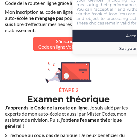
Code de la route en ligne grâce à
Pass Rousseau Voiture
.
measuring their performance,
You can "accept all" and with
Mon inscription au code en ligne voiture auprès de mon
via the "cookie" icon
. You can 
auto-école
ne m'engage pas
pour la suite de ma formation. Je
and object to processing acti
These choices remain valid for
suis libre d'effectuer mes heures de conduite dans un autre
établissement.
Accep
S'inscrire au
Code en ligne Voiture
40.00 €
Set your
ÉTAPE 2
Examen théorique
J'apprends le Code de la route en ligne
. Je suis aidé par les
experts de mon auto-école et aussi par Mister Codes, mon
assistant de révision. Puis,
j'obtiens l'examen théorique
général !
Si j'échoue au code, pas de panique ! Je peux bénéficier du