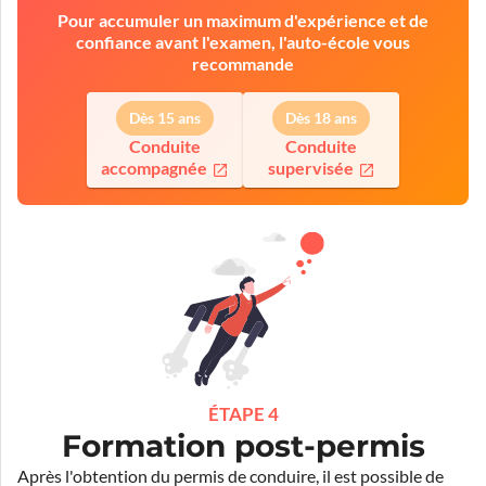
Pour accumuler un maximum d'expérience et de
confiance avant l'examen, l'auto-école vous
recommande
Dès 15 ans
Dès 18 ans
Conduite
Conduite
accompagnée
supervisée
ÉTAPE 4
Formation post-permis
Après l'obtention du permis de conduire, il est possible de