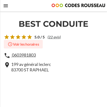
BEST CONDUITE
5.0 / 5
(22 avis)
Voir les horaires
0603981803
199 av général leclerc
83700 ST RAPHAEL