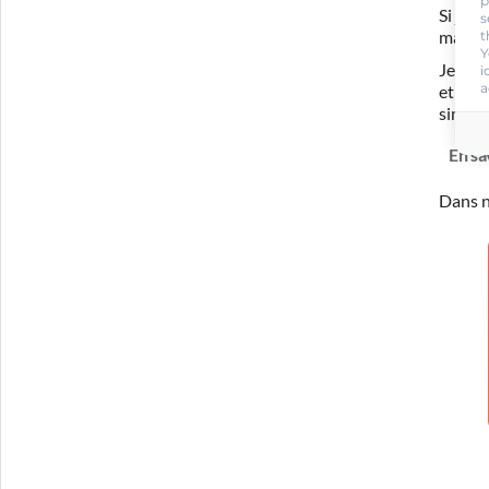
p
Si je 
s
t
ma for
Y
Je com
i
a
et ada
simula
En sa
Dans n