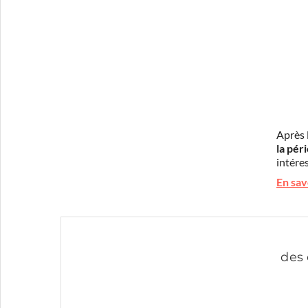
Après 
la pér
intéres
En sav
des 