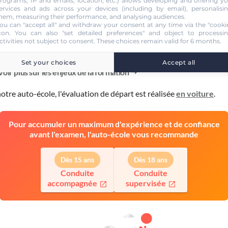
rograms, IP and emails, location, etc.) allows developing and offering y
le souhaite, je peux m'inscrire auprès de mon auto-école pour conti
ervices and ads across your devices (including by email), personalisi
hem, measuring their performance, and analysing audiences.
mation et
prendre des cours de conduite
.
ou can "accept all" and withdraw your consent at any time via the "cooki
mence par l'
évaluation de départ
pour mieux connaître mes capa
con
. You can also "set detailed preferences" and object to processi
ctivities not subject to consent. These choices remain valid for 6 months.
pter la durée de ma formation.
Je m'entraîne à conduire
avec un
teur et/ou en voiture.
Je passe l'examen et à moi la liberté !
Set your choices
Accept all
voir plus sur les enjeux de la formation
otre auto-école, l'évaluation de départ est réalisée
en voiture
.
Pour accumuler un maximum d'expérience et de confiance
avant l'examen, l'auto-école vous recommande
Dès 15 ans
Dès 18 ans
Conduite
Conduite
accompagnée
supervisée