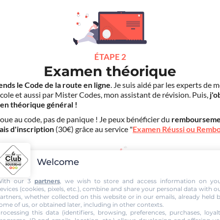
ÉTAPE 2
Examen théorique
ends le Code de la route en ligne
. Je suis aidé par les experts de 
cole et aussi par Mister Codes, mon assistant de révision. Puis,
j'o
en théorique général !
choue au code, pas de panique ! Je peux bénéficier du
rembourseme
ais d'inscription
(30€) grâce au service "
Examen Réussi ou Remb
Welcome
ith our 3
partners
, we wish to store and access information on yo
evices (cookies, pixels, etc.), combine and share your personal data with o
artners, whether collected on this website or in our emails, already held 
ÉTAPE 3
ome of us, or obtained later, including in other contexts.
Formation pratique
rocessing this data (identifiers, browsing, preferences, purchases, loyal