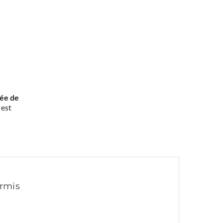
rée de
 est
ermis