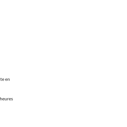
te en
 heures