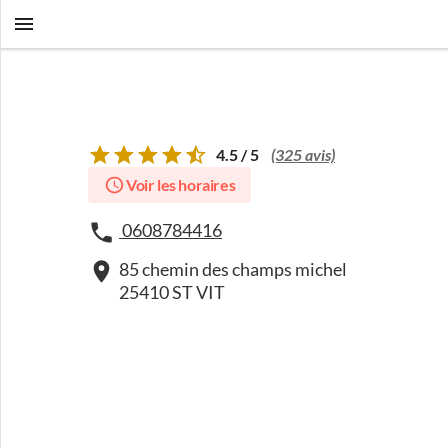
4.5 / 5
(325 avis)
Voir les horaires
0608784416
85 chemin des champs michel
25410 ST VIT