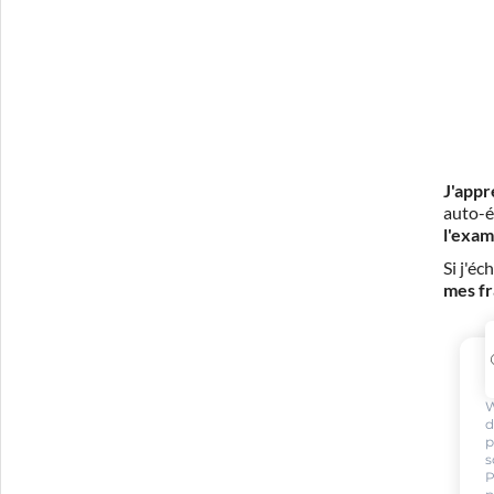
J'appr
auto-é
l'exam
Si j'é
mes fr
W
d
p
s
P