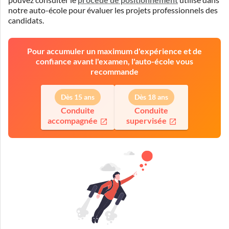
pouvez consulter le
procédé de positionnement
utilisé dans
notre auto-école pour évaluer les projets professionnels des
candidats.
Pour accumuler un maximum d'expérience et de
confiance avant l'examen, l'auto-école vous
recommande
Dès 15 ans
Dès 18 ans
Conduite
Conduite
accompagnée
supervisée