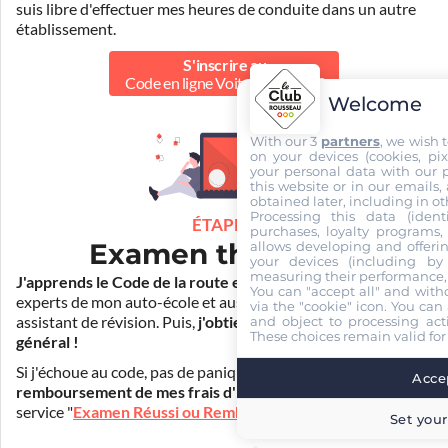
suis libre d'effectuer mes heures de conduite dans un autre
établissement.
S'inscrire au
Code en ligne Voiture
39.90 €
Welcome
With our 3
partners
, we wish 
on your devices (cookies, pix
your personal data with our p
this website or in our emails,
obtained later, including in ot
Processing this data (identi
ÉTAPE 2
purchases, loyalty programs, 
Examen théorique
allows developing and offerin
your devices (including by 
measuring their performance,
J'apprends le Code de la route en ligne
. Je suis aidé par les
You can "accept all" and with
experts de mon auto-école et aussi par Mister Codes, mon
via the "cookie" icon
. You can 
and object to processing acti
assistant de révision. Puis,
j'obtiens l'examen théorique
These choices remain valid for
général !
Si j'échoue au code, pas de panique ! Je peux bénéficier du
Accep
remboursement de mes frais d'inscription
(30€) grâce au
service "
Examen Réussi ou Remboursé
".
Set your