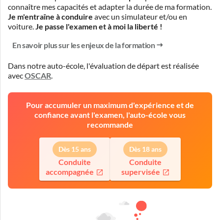
connaître mes capacités et adapter la durée de ma formation.
Je m'entraîne à conduire
avec un simulateur et/ou en
voiture.
Je passe l'examen et à moi la liberté !
En savoir plus sur les enjeux de la formation
Dans notre auto-école, l'évaluation de départ est réalisée
avec
OSCAR
.
Pour accumuler un maximum d'expérience et de
confiance avant l'examen, l'auto-école vous
recommande
Dès 15 ans
Dès 18 ans
Conduite
Conduite
accompagnée
supervisée