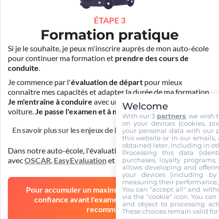
ÉTAPE 3
Formation pratique
Si je le souhaite, je peux m'inscrire auprès de mon auto-école
pour continuer ma formation et
prendre des cours de
conduite
.
Je commence par l'
évaluation de départ
pour mieux
connaître mes capacités et adapter la durée de ma formation.
Je m'entraîne à conduire
avec un simulateur et/ou en
Welcome
voiture.
Je passe l'examen et à moi la liberté !
With our 3
partners
, we wish 
on your devices (cookies, pix
En savoir plus sur les enjeux de la formation
your personal data with our p
this website or in our emails,
obtained later, including in ot
Dans notre auto-école, l'évaluation de départ est réalisée
Processing this data (identi
purchases, loyalty programs, 
avec
OSCAR
,
EasyEvaluation
et
en voiture
.
allows developing and offerin
your devices (including by 
measuring their performance,
You can "accept all" and with
Pour accumuler un maximum d'expérience et de
via the "cookie" icon
. You can 
confiance avant l'examen, l'auto-école vous
and object to processing acti
recommande
These choices remain valid for