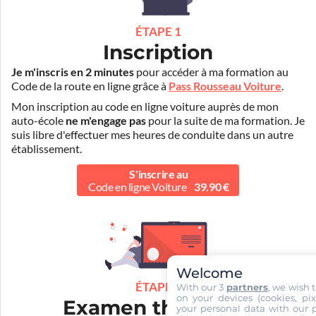
ÉTAPE 1
Inscription
Je m'inscris en 2 minutes
pour accéder à ma formation au
Code de la route en ligne grâce à
Pass Rousseau Voiture
.
Mon inscription au code en ligne voiture auprès de mon
auto-école
ne m'engage pas
pour la suite de ma formation. Je
suis libre d'effectuer mes heures de conduite dans un autre
établissement.
S'inscrire au
Code en ligne Voiture
39.90 €
Welcome
ÉTAPE 2
With our 3
partners
, we wish 
on your devices (cookies, pix
Examen théorique
your personal data with our p