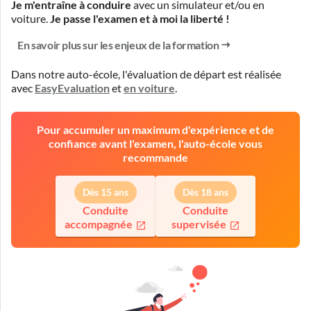
Je m'entraîne à conduire
avec un simulateur et/ou en
voiture.
Je passe l'examen et à moi la liberté !
En savoir plus sur les enjeux de la formation
Dans notre auto-école, l'évaluation de départ est réalisée
avec
EasyEvaluation
et
en voiture
.
Pour accumuler un maximum d'expérience et de
confiance avant l'examen, l'auto-école vous
recommande
Dès 15 ans
Dès 18 ans
Conduite
Conduite
accompagnée
supervisée