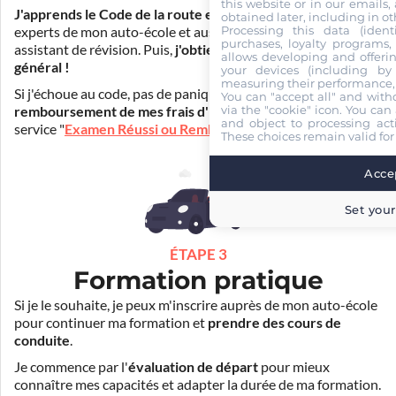
this website or in our emails,
J'apprends le Code de la route en ligne
. Je suis aidé par les
obtained later, including in ot
Processing this data (identi
experts de mon auto-école et aussi par Mister Codes, mon
purchases, loyalty programs, 
assistant de révision. Puis,
j'obtiens l'examen théorique
allows developing and offerin
général !
your devices (including by 
measuring their performance,
Si j'échoue au code, pas de panique ! Je peux bénéficier du
You can "accept all" and with
via the "cookie" icon
. You can 
remboursement de mes frais d'inscription
(30€) grâce au
and object to processing acti
service "
Examen Réussi ou Remboursé
".
These choices remain valid for
Accep
Set your
ÉTAPE 3
Formation pratique
Si je le souhaite, je peux m'inscrire auprès de mon auto-école
pour continuer ma formation et
prendre des cours de
conduite
.
Je commence par l'
évaluation de départ
pour mieux
connaître mes capacités et adapter la durée de ma formation.