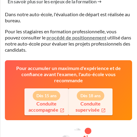
En savoir plus sur les enjeux de la formation
Dans notre auto-école, l'évaluation de départ est réalisée
au
bureau
.
Pour les stagiaires en formation professionnelle, vous
pouvez consulter le
procédé de positionnement
utilisé dans
notre auto-école pour évaluer les projets professionnels des
candidats.
Pour accumuler un maximum d'expérience et de
confiance avant l'examen, l'auto-école vous
recommande
Dès 15 ans
Dès 18 ans
Conduite
Conduite
accompagnée
supervisée