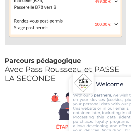
manuelle (B78)
499.00 €
Passerelle B78 vers B
Rendez-vous post-permis
100.00 €
Stage post permis
Parcours pédagogique
Avec Pass Rousseau et PASSE
LA SECONDE
Welcome
With our 3
partners
, we wish 
on your devices (cookies, pix
your personal data with our p
this website or in our emails,
obtained later, including in ot
Processing this data (identi
purchases, loyalty programs, 
allows developing and offerin
ÉTAPE 1
your devices (including by 