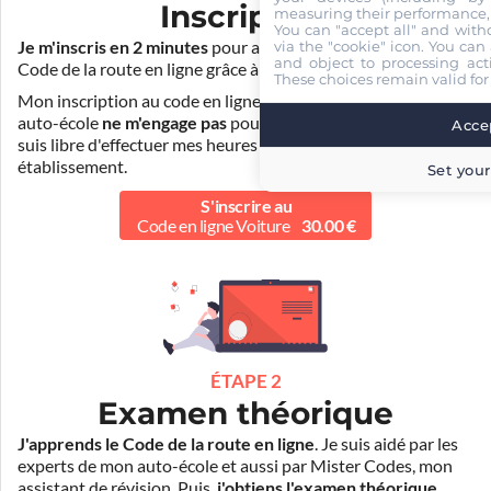
Inscription
measuring their performance,
You can "accept all" and with
Je m'inscris en 2 minutes
pour accéder à ma formation au
via the "cookie" icon
. You can 
and object to processing acti
Code de la route en ligne grâce à
Pass Rousseau Voiture
.
These choices remain valid for
Mon inscription au code en ligne voiture auprès de mon
auto-école
ne m'engage pas
pour la suite de ma formation. Je
Accep
suis libre d'effectuer mes heures de conduite dans un autre
établissement.
Set your
S'inscrire au
Code en ligne Voiture
30.00 €
ÉTAPE 2
Examen théorique
J'apprends le Code de la route en ligne
. Je suis aidé par les
experts de mon auto-école et aussi par Mister Codes, mon
assistant de révision. Puis,
j'obtiens l'examen théorique