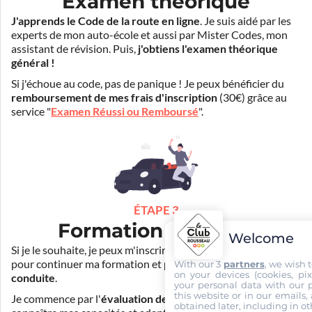
Examen théorique
J'apprends le Code de la route en ligne
. Je suis aidé par les
experts de mon auto-école et aussi par Mister Codes, mon
assistant de révision. Puis,
j'obtiens l'examen théorique
général !
Si j'échoue au code, pas de panique ! Je peux bénéficier du
remboursement de mes frais d'inscription
(30€) grâce au
service "
Examen Réussi ou Remboursé
".
ÉTAPE 3
Formation pratique
Welcome
Si je le souhaite, je peux m'inscrire auprès de mon auto-école
pour continuer ma formation et
prendre des cours de
With our 3
partners
, we wish 
on your devices (cookies, pix
conduite
.
your personal data with our p
this website or in our emails,
Je commence par l'
évaluation de départ
pour mieux
obtained later, including in ot