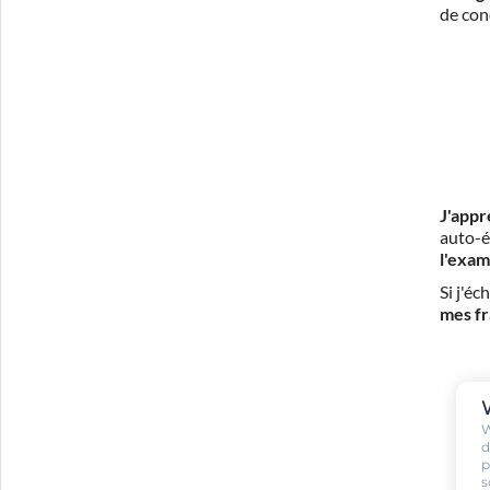
de con
J'appr
auto-é
l'exam
Si j'é
mes fr
W
d
p
s