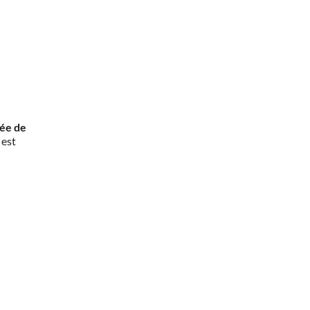
rée de
 est