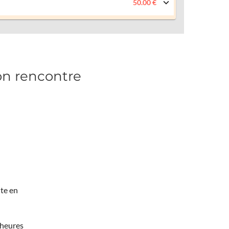
50.00 €
on rencontre
te en
 heures