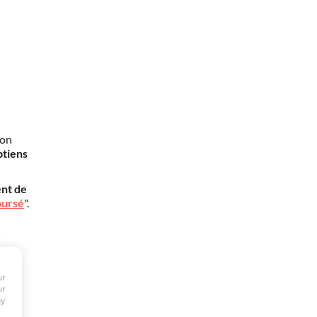
mon
btiens
nt de
oursé
".
ur
ur
by