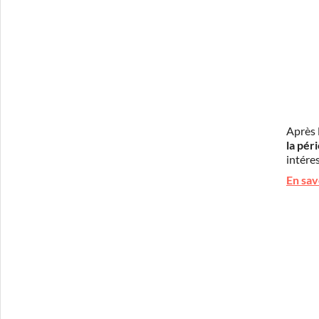
Après 
la pér
intéres
En sav