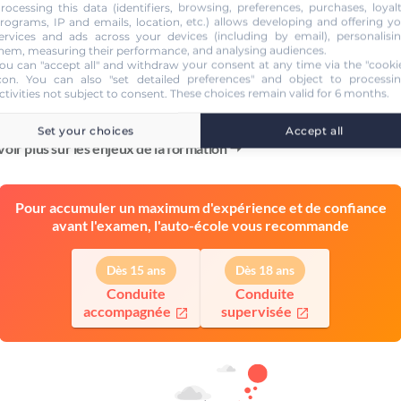
Formation pratique
rocessing this data (identifiers, browsing, preferences, purchases, loyal
rograms, IP and emails, location, etc.) allows developing and offering y
le souhaite, je peux m'inscrire auprès de mon auto-école pour conti
ervices and ads across your devices (including by email), personalisi
hem, measuring their performance, and analysing audiences.
mation et
prendre des cours de conduite
.
ou can "accept all" and withdraw your consent at any time via the "cooki
mence par l'
évaluation de départ
pour mieux connaître mes capa
con
. You can also "set detailed preferences" and object to processi
ctivities not subject to consent. These choices remain valid for 6 months.
pter la durée de ma formation.
Je m'entraîne à conduire
avec un
teur et/ou en voiture.
Je passe l'examen et à moi la liberté !
Set your choices
Accept all
voir plus sur les enjeux de la formation
Pour accumuler un maximum d'expérience et de confiance
avant l'examen, l'auto-école vous recommande
Dès 15 ans
Dès 18 ans
Conduite
Conduite
accompagnée
supervisée