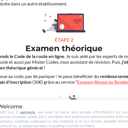
duite dans un autre établissement.
ÉTAPE 2
Examen théorique
ends le Code de la route en ligne
. Je suis aidé par les experts de 
cole et aussi par Mister Codes, mon assistant de révision. Puis,
j'o
en théorique général !
choue au code, pas de panique ! Je peux bénéficier du
rembourseme
ais d'inscription
(30€) grâce au service "
Examen Réussi ou Remb
Welcome
ith our 3
partners
, we wish to store and access information on yo
evices (cookies, pixels, etc.), combine and share your personal data with o
artners, whether collected on this website or in our emails, already held 
ÉTAPE 3
ome of us, or obtained later, including in other contexts.