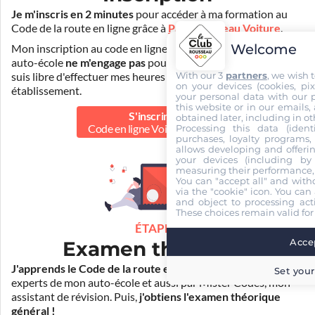
Je m'inscris en 2 minutes
pour accéder à ma formation au
Code de la route en ligne grâce à
Pass Rousseau Voiture
.
Welcome
Mon inscription au code en ligne voiture auprès de mon
auto-école
ne m'engage pas
pour la suite de ma formation. Je
With our 3
partners
, we wish 
suis libre d'effectuer mes heures de conduite dans un autre
on your devices (cookies, pix
établissement.
your personal data with our p
this website or in our emails,
S'inscrire au
obtained later, including in ot
Processing this data (identi
Code en ligne Voiture
30.00 €
purchases, loyalty programs, 
allows developing and offerin
your devices (including by 
measuring their performance,
You can "accept all" and with
via the "cookie" icon
. You can 
and object to processing acti
These choices remain valid for
ÉTAPE 2
Accep
Examen théorique
J'apprends le Code de la route en ligne
. Je suis aidé par les
Set your
experts de mon auto-école et aussi par Mister Codes, mon
assistant de révision. Puis,
j'obtiens l'examen théorique
général !