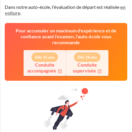
Dans notre auto-école, l'évaluation de départ est réalisée
en
voiture
.
Pour accumuler un maximum d'expérience et de
confiance avant l'examen, l'auto-école vous
recommande
Dès 15 ans
Dès 18 ans
Conduite
Conduite
accompagnée
supervisée