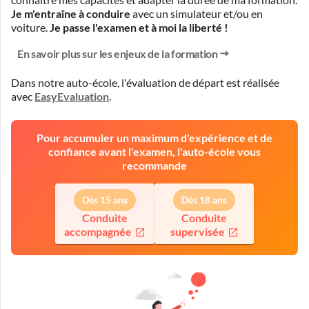
Je m'entraîne à conduire
avec un simulateur et/ou en
voiture.
Je passe l'examen et à moi la liberté !
En savoir plus sur les enjeux de la formation
Dans notre auto-école, l'évaluation de départ est réalisée
avec
EasyEvaluation
.
Pour accumuler un maximum d'expérience et de
confiance avant l'examen, l'auto-école vous
recommande
Dès 15 ans
Dès 18 ans
Conduite
Conduite
accompagnée
supervisée