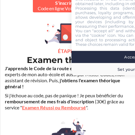
S'inscrire au
obtained later, including in ot
Processing this data (identi
Code en ligne Voiture
29.00 €
purchases, loyalty programs, 
allows developing and offerin
your devices (including by 
measuring their performance,
You can "accept all" and with
via the "cookie" icon
. You can 
and object to processing acti
These choices remain valid for
ÉTAPE 2
Accep
Examen théorique
J'apprends le Code de la route en ligne
. Je suis aidé par les
Set your
experts de mon auto-école et aussi par Mister Codes, mon
assistant de révision. Puis,
j'obtiens l'examen théorique
général !
Si j'échoue au code, pas de panique ! Je peux bénéficier du
remboursement de mes frais d'inscription
(30€) grâce au
service "
Examen Réussi ou Remboursé
".