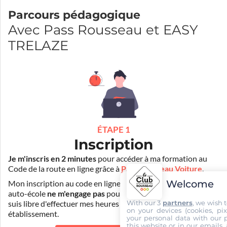
Parcours pédagogique
Avec Pass Rousseau et EASY
TRELAZE
ÉTAPE 1
Inscription
Je m'inscris en 2 minutes
pour accéder à ma formation au
Code de la route en ligne grâce à
Pass Rousseau Voiture
.
Welcome
Mon inscription au code en ligne voiture auprès de mon
auto-école
ne m'engage pas
pour la suite de ma formation. Je
With our 3
partners
, we wish 
suis libre d'effectuer mes heures de conduite dans un autre
on your devices (cookies, pix
établissement.
your personal data with our p
this website or in our emails,