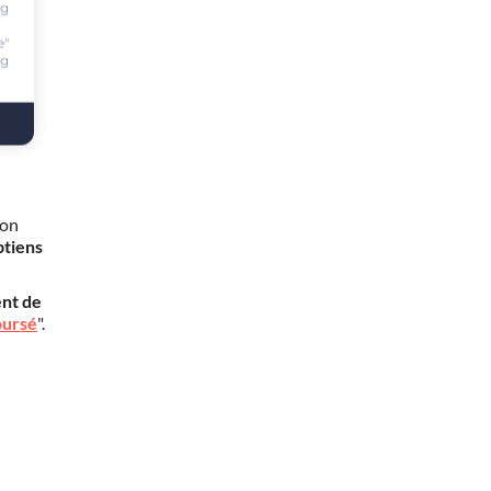
ng
e"
ng
mon
btiens
nt de
oursé
".