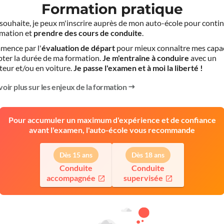
Formation pratique
le souhaite, je peux m'inscrire auprès de mon auto-école pour conti
mation et
prendre des cours de conduite
.
mence par l'
évaluation de départ
pour mieux connaître mes capa
pter la durée de ma formation.
Je m'entraîne à conduire
avec un
teur et/ou en voiture.
Je passe l'examen et à moi la liberté !
voir plus sur les enjeux de la formation
Pour accumuler un maximum d'expérience et de confiance
avant l'examen, l'auto-école vous recommande
Dès 15 ans
Dès 18 ans
Conduite
Conduite
accompagnée
supervisée