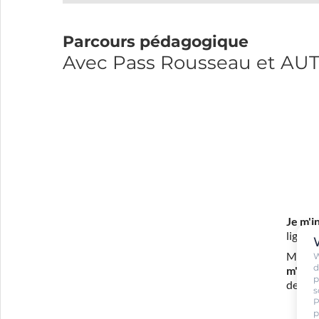
Parcours pédagogique
Avec Pass Rousseau et A
Je m'i
ligne 
Mon in
W
d
m'eng
p
de con
s
P
p