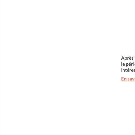
Après 
la pér
intéres
En sav