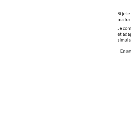
Si je 
ma for
Je com
et ada
simula
En sa