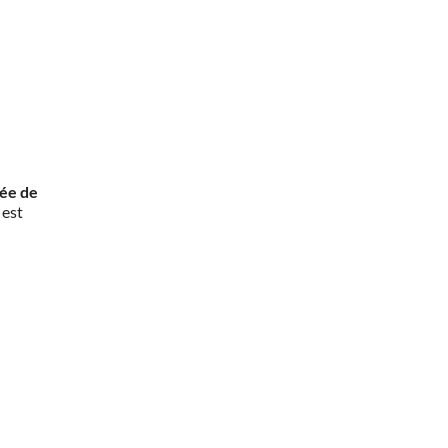
rée de
 est