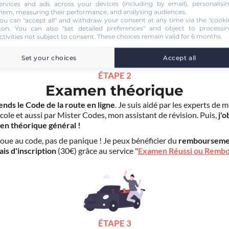
Code en ligne Voiture
30.00 €
ervices and ads across your devices (including by email), personalisi
hem, measuring their performance, and analysing audiences.
ou can "accept all" and withdraw your consent at any time via the "cooki
con
. You can also "set detailed preferences" and object to processi
ctivities not subject to consent. These choices remain valid for 6 months.
Set your choices
Accept all
ÉTAPE 2
Examen théorique
ends le Code de la route en ligne
. Je suis aidé par les experts de 
cole et aussi par Mister Codes, mon assistant de révision. Puis,
j'o
en théorique général !
choue au code, pas de panique ! Je peux bénéficier du
rembourseme
ais d'inscription
(30€) grâce au service "
Examen Réussi ou Remb
ÉTAPE 3