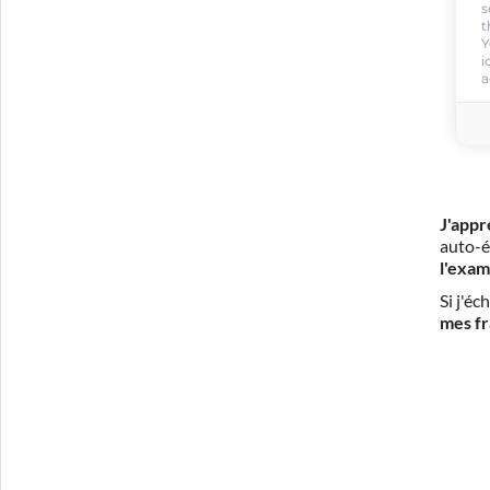
s
t
Y
i
a
J'appr
auto-é
l'exam
Si j'é
mes fr