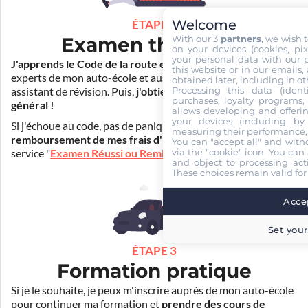
Welcome
ÉTAPE 2
With our 3
partners
, we wish 
Examen théorique
on your devices (cookies, pix
your personal data with our p
J'apprends le Code de la route en ligne
. Je suis aidé par les
this website or in our emails,
experts de mon auto-école et aussi par Mister Codes, mon
obtained later, including in ot
Processing this data (identi
assistant de révision. Puis,
j'obtiens l'examen théorique
purchases, loyalty programs, 
général !
allows developing and offerin
your devices (including by 
Si j'échoue au code, pas de panique ! Je peux bénéficier du
measuring their performance,
remboursement de mes frais d'inscription
(30€) grâce au
You can "accept all" and with
via the "cookie" icon
. You can 
service "
Examen Réussi ou Remboursé
".
and object to processing acti
These choices remain valid for
Accep
Set your
ÉTAPE 3
Formation pratique
Si je le souhaite, je peux m'inscrire auprès de mon auto-école
pour continuer ma formation et
prendre des cours de