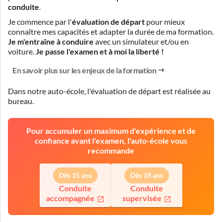
conduite
.
Je commence par l'
évaluation de départ
pour mieux
connaître mes capacités et adapter la durée de ma formation.
Je m'entraîne à conduire
avec un simulateur et/ou en
voiture.
Je passe l'examen et à moi la liberté !
En savoir plus sur les enjeux de la formation
Dans notre auto-école, l'évaluation de départ est réalisée
au
bureau
.
Pour accumuler un maximum d'expérience et de
confiance avant l'examen, l'auto-école vous
recommande
Dès 15 ans
Dès 18 ans
Conduite
Conduite
accompagnée
supervisée