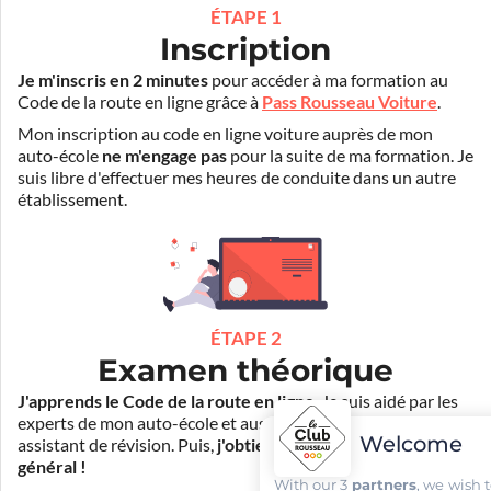
ÉTAPE 1
Inscription
Je m'inscris en 2 minutes
pour accéder à ma formation au
Code de la route en ligne grâce à
Pass Rousseau Voiture
.
Mon inscription au code en ligne voiture auprès de mon
auto-école
ne m'engage pas
pour la suite de ma formation. Je
suis libre d'effectuer mes heures de conduite dans un autre
établissement.
ÉTAPE 2
Examen théorique
J'apprends le Code de la route en ligne
. Je suis aidé par les
experts de mon auto-école et aussi par Mister Codes, mon
Welcome
assistant de révision. Puis,
j'obtiens l'examen théorique
général !
With our 3
partners
, we wish 