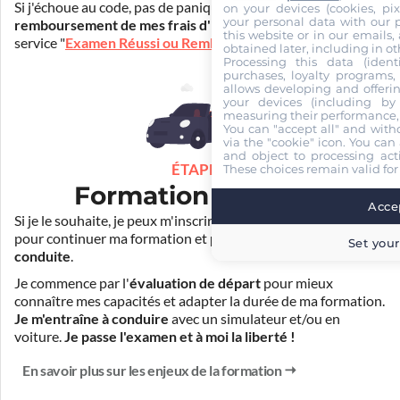
Si j'échoue au code, pas de panique ! Je peux bénéficier du
on your devices (cookies, pix
your personal data with our p
remboursement de mes frais d'inscription
(30€) grâce au
this website or in our emails,
service "
Examen Réussi ou Remboursé
".
obtained later, including in ot
Processing this data (identi
purchases, loyalty programs, 
allows developing and offerin
your devices (including by 
measuring their performance,
You can "accept all" and with
via the "cookie" icon
. You can 
and object to processing acti
ÉTAPE 3
These choices remain valid for
Formation pratique
Accep
Si je le souhaite, je peux m'inscrire auprès de mon auto-école
pour continuer ma formation et
prendre des cours de
Set your
conduite
.
Je commence par l'
évaluation de départ
pour mieux
connaître mes capacités et adapter la durée de ma formation.
Je m'entraîne à conduire
avec un simulateur et/ou en
voiture.
Je passe l'examen et à moi la liberté !
En savoir plus sur les enjeux de la formation