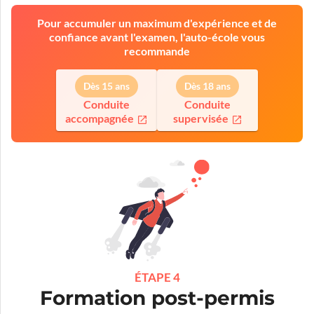
Pour accumuler un maximum d'expérience et de
confiance avant l'examen, l'auto-école vous
recommande
Dès 15 ans
Dès 18 ans
Conduite
Conduite
accompagnée
supervisée
ÉTAPE 4
Formation post-permis