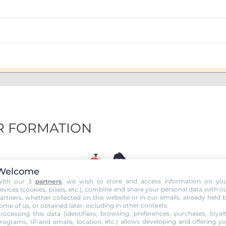
MR FORMATION
Welcome
ith our 3
partners
, we wish to store and access information on yo
evices (cookies, pixels, etc.), combine and share your personal data with o
artners, whether collected on this website or in our emails, already held 
ome of us, or obtained later, including in other contexts.
ÉTAPE 1
rocessing this data (identifiers, browsing, preferences, purchases, loyal
rograms, IP and emails, location, etc.) allows developing and offering y