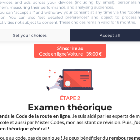
Inscription
ervices and ads across your devices (including by email), personalisi
hem, measuring their performance, and analysing audiences.
nscris en 2 minutes
pour accéder à ma formation au Code de la rou
ou can "accept all" and withdraw your consent at any time via the "cooki
grâce à
Pass Rousseau Voiture
.
con
. You can also "set detailed preferences" and object to processi
ctivities not subject to consent. These choices remain valid for 6 months.
scription au code en ligne voiture auprès de mon auto-école
ne
age pas
pour la suite de ma formation. Je suis libre d'effectuer mes
Set your choices
Accept all
duite dans un autre établissement.
S'inscrire au
Code en ligne Voiture
39.00 €
ÉTAPE 2
Examen théorique
ends le Code de la route en ligne
. Je suis aidé par les experts de 
cole et aussi par Mister Codes, mon assistant de révision. Puis,
j'o
en théorique général !
choue au code, pas de panique ! Je peux bénéficier du
rembourseme