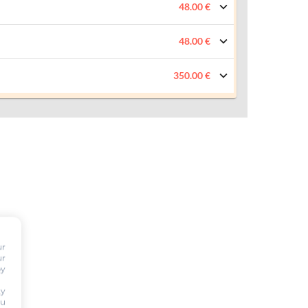
48.00 €
48.00 €
350.00 €
ur
ur
by
ty
ou