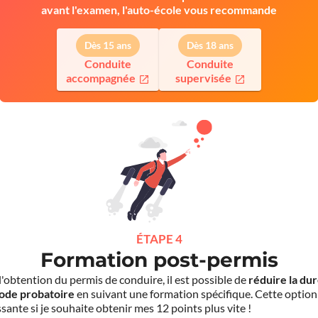
avant l'examen, l'auto-école vous recommande
Dès 15 ans
Dès 18 ans
Conduite
Conduite
accompagnée
supervisée
ÉTAPE 4
Formation post-permis
l'obtention du permis de conduire, il est possible de
réduire la du
iode probatoire
en suivant une formation spécifique. Cette option
sante si je souhaite obtenir mes 12 points plus vite !