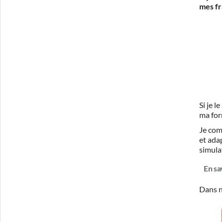
mes fr
Si je 
ma for
Je com
et ada
simula
En sa
Dans n