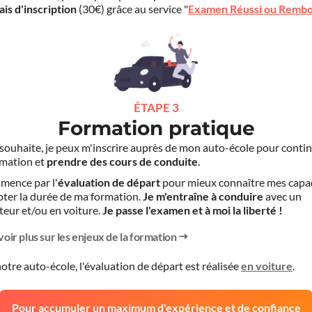
ais d'inscription
(30€) grâce au service "
Examen Réussi ou Remb
ÉTAPE 3
Formation pratique
le souhaite, je peux m'inscrire auprès de mon auto-école pour conti
mation et
prendre des cours de conduite
.
mence par l'
évaluation de départ
pour mieux connaître mes capa
pter la durée de ma formation.
Je m'entraîne à conduire
avec un
teur et/ou en voiture.
Je passe l'examen et à moi la liberté !
voir plus sur les enjeux de la formation
otre auto-école, l'évaluation de départ est réalisée
en voiture
.
Pour accumuler un maximum d'expérience et de confiance