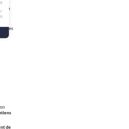
ng
te en
e"
ng
 heures
mon
btiens
nt de