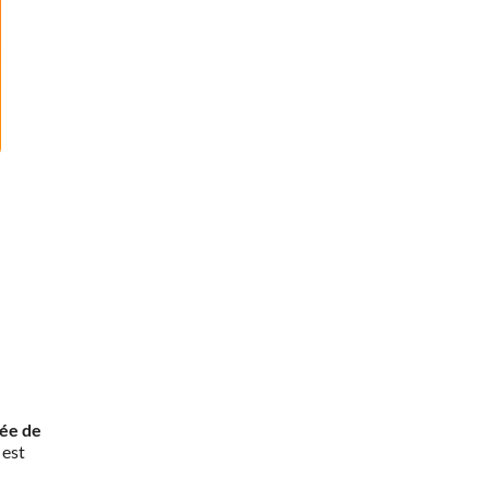
rée de
 est