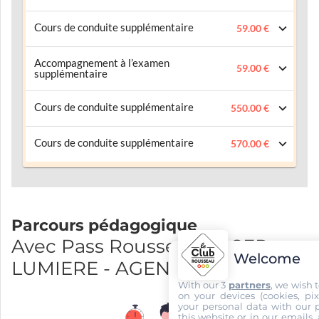
Cours de conduite supplémentaire
59.00 €
Accompagnement à l’examen
59.00 €
supplémentaire
Cours de conduite supplémentaire
550.00 €
Cours de conduite supplémentaire
570.00 €
Parcours pédagogique
Avec Pass Rousseau et CER
Welcome
LUMIERE - AGENCE CUSSET
With our 3
partners
, we wish 
on your devices (cookies, pix
your personal data with our p
this website or in our emails,