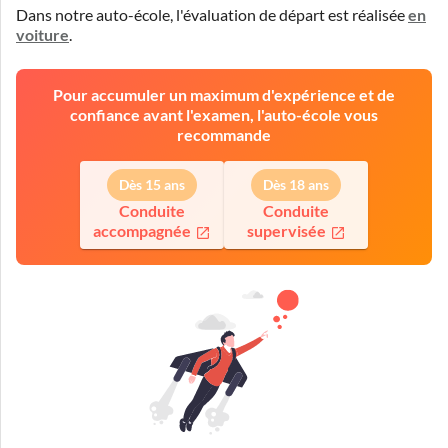
Dans notre auto-école, l'évaluation de départ est réalisée
en
voiture
.
Pour accumuler un maximum d'expérience et de
confiance avant l'examen, l'auto-école vous
recommande
Dès 15 ans
Dès 18 ans
Conduite
Conduite
accompagnée
supervisée