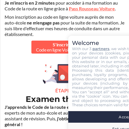
Je m'inscris en 2 minutes
pour accéder à ma formation au
Code de la route en ligne grâce à
Pass Rousseau Voiture
.
Mon inscription au code en ligne voiture auprès de mon
auto-école
ne m'engage pas
pour la suite de ma formation. Je
suis libre d'effectuer mes heures de conduite dans un autre
établissement.
Welcome
S'inscrire au
With our 3
partners
, we wish 
Code en ligne Voiture
39.90 €
on your devices (cookies, pix
your personal data with our p
this website or in our emails,
obtained later, including in ot
Processing this data (identi
purchases, loyalty programs, 
allows developing and offerin
your devices (including by 
measuring their performance,
ÉTAPE 2
You can "accept all" and with
via the "cookie" icon
. You can 
Examen théorique
and object to processing acti
These choices remain valid for
J'apprends le Code de la route en ligne
. Je suis aidé par les
experts de mon auto-école et aussi par Mister Codes, mon
Accep
assistant de révision. Puis,
j'obtiens l'examen théorique
général !
Set your