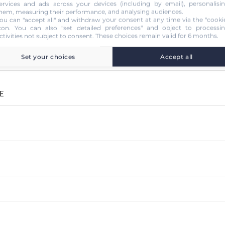
ervices and ads across your devices (including by email), personalisi
hem, measuring their performance, and analysing audiences.
ou can "accept all" and withdraw your consent at any time via the "cooki
con
. You can also "set detailed preferences" and object to processi
ctivities not subject to consent. These choices remain valid for 6 months.
que
Set your choices
Accept all
DE