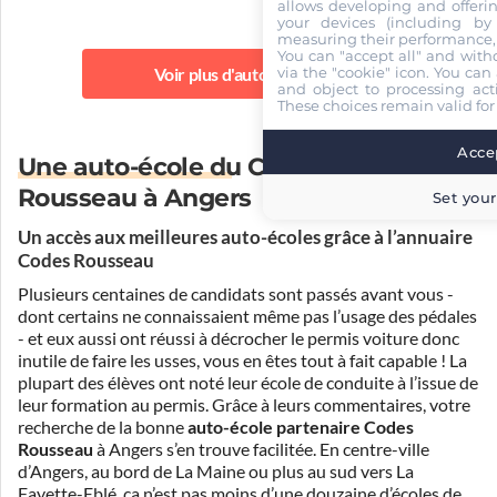
allows developing and offerin
your devices (including by 
measuring their performance,
You can "accept all" and with
via the "cookie" icon
. You can 
Voir plus d'auto-écoles
and object to processing acti
These choices remain valid for
Accep
Une auto-école du Club
Rousseau à Angers
Set your
Un accès aux meilleures auto-écoles grâce à l’annuaire
Codes Rousseau
Plusieurs centaines de candidats sont passés avant vous -
dont certains ne connaissaient même pas l’usage des pédales
- et eux aussi ont réussi à décrocher le permis voiture donc
inutile de faire les usses, vous en êtes tout à fait capable ! La
plupart des élèves ont noté leur école de conduite à l’issue de
leur formation au permis. Grâce à leurs commentaires, votre
recherche de la bonne
auto-école partenaire Codes
Rousseau
à Angers s’en trouve facilitée. En centre-ville
d’Angers, au bord de La Maine ou plus au sud vers La
Fayette-Eblé, ça n’est pas moins d’une douzaine d’écoles de