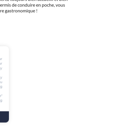
 permis de conduire en poche, vous
être gastronomique !
ur
ur
by
ty
ou
ng
e"
ng