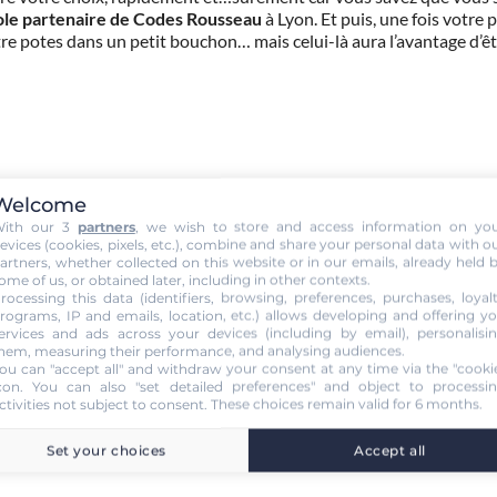
ole partenaire de Codes Rousseau
à Lyon. Et puis, une fois votre
tre potes dans un petit bouchon… mais celui-là aura l’avantage d’
Welcome
ith our 3
partners
, we wish to store and access information on yo
evices (cookies, pixels, etc.), combine and share your personal data with o
artners, whether collected on this website or in our emails, already held 
ome of us, or obtained later, including in other contexts.
rocessing this data (identifiers, browsing, preferences, purchases, loyal
rograms, IP and emails, location, etc.) allows developing and offering y
ervices and ads across your devices (including by email), personalisi
hem, measuring their performance, and analysing audiences.
ou can "accept all" and withdraw your consent at any time via the "cooki
con
. You can also "set detailed preferences" and object to processi
ctivities not subject to consent. These choices remain valid for 6 months.
Set your choices
Accept all