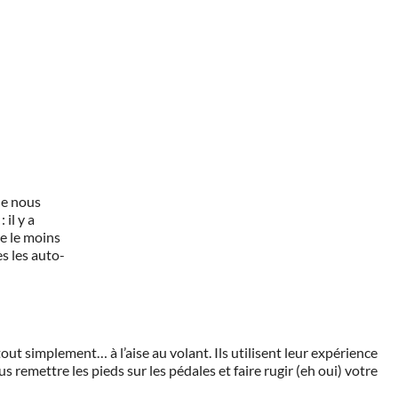
ue nous
il y a
e le moins
s les auto-
tout simplement… à l’aise au volant. Ils utilisent leur expérience
us remettre les pieds sur les pédales et faire rugir (eh oui) votre