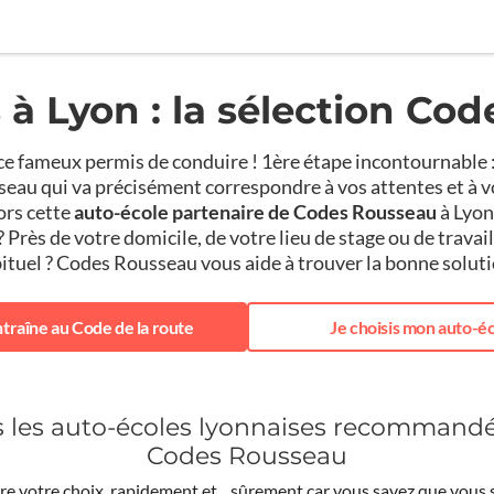
 à Lyon : la sélection Co
t ce fameux permis de conduire ! 1ère étape incontournable 
au qui va précisément correspondre à vos attentes et à vo
ors cette
auto-école partenaire de Codes Rousseau
à Lyon,
 Près de votre domicile, de votre lieu de stage ou de travail
ituel ? Codes Rousseau vous aide à trouver la bonne soluti
ntraîne au Code de la route
Je choisis mon auto-é
s les auto-écoles lyonnaises recommandé
Codes Rousseau
re votre choix, rapidement et…sûrement car vous savez que vous se