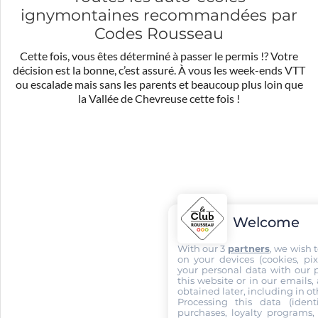
ignymontaines recommandées par
Codes Rousseau
Cette fois, vous êtes déterminé à passer le permis !? Votre
décision est la bonne, c’est assuré. À vous les week-ends VTT
ou escalade mais sans les parents et beaucoup plus loin que
la Vallée de Chevreuse cette fois !
Welcome
With our 3
partners
, we wish 
on your devices (cookies, pix
your personal data with our p
this website or in our emails,
obtained later, including in ot
Processing this data (identi
purchases, loyalty programs, 