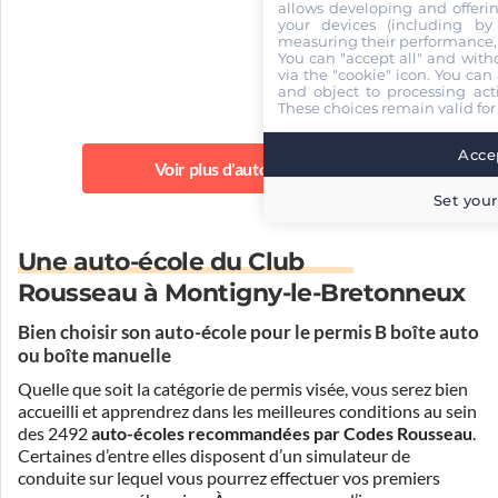
allows developing and offerin
your devices (including by 
measuring their performance,
You can "accept all" and with
via the "cookie" icon
. You can 
and object to processing acti
These choices remain valid for
Accep
Voir plus d'auto-écoles
Set your
Une auto-école du Club
Rousseau à Montigny-le-Bretonneux
Bien choisir son auto-école pour le permis B boîte auto
ou boîte manuelle
Quelle que soit la catégorie de permis visée, vous serez bien
accueilli et apprendrez dans les meilleures conditions au sein
des 2492
auto-écoles recommandées par Codes Rousseau
.
Certaines d’entre elles disposent d’un simulateur de
conduite sur lequel vous pourrez effectuer vos premiers