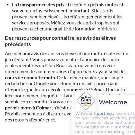
La transparence des prix
: Le coût du permis moto est
souvent un investissement important. Si les tarifs
peuvent sembler élevés, ils reflètent généralement les
services proposés. Méfiez-vous des prix trop bas qui
peuvent cacher une qualité de formation inférieure.
Des ressources pour connaître les avis des élèves
précédents
Accéder aux avis des anciens élèves d’une moto-école est un
jeu d’enfant ! Vous pouvez consulter l’annuaire des auto-
écoles membres du Club Rousseau, où vous trouverez
directement les commentaires d’apprenants ayant suivi des
cours de conduite moto
. De la même manière, une simple
recherche sur Google vous donnera un avis concernant
n’importe quelle auto-école renommée à Colmar. Une autre
idée pour mener l’enquête : si vous repérez une école qui
Welcome
semble correspondre à vos attentes pour le passage de votre
permis moto à Colmar
, n’hésitez pas à pousser la porte de
With our 3
partners
, we wish 
l’établissement ou à discuter avec des élèves pour obtenir
on your devices (cookies, pix
des retours d’expérience.
your personal data with our p
this website or in our emails,
obtained later, including in ot