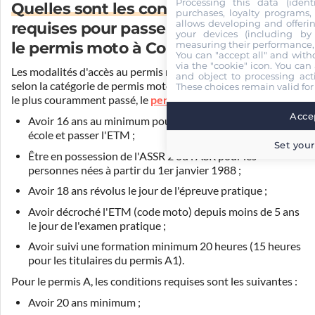
Processing this data (identi
Quelles sont les conditions
purchases, loyalty programs, 
allows developing and offerin
requises pour passer
your devices (including by 
measuring their performance,
le permis moto à Colmar ?
You can "accept all" and with
via the "cookie" icon
. You can 
Les modalités d'accès au permis moto à Colmar changent
and object to processing acti
selon la catégorie de permis moto visée. Pour le permis moto
These choices remain valid for
le plus couramment passé, le
permis A2
, vous devez :
Accep
Avoir 16 ans au minimum pour vous inscrire à l'auto-
école et passer l'ETM ;
Set your
Être en possession de l'ASSR 2 ou l'ASR pour les
personnes nées à partir du 1er janvier 1988 ;
Avoir 18 ans révolus le jour de l'épreuve pratique ;
Avoir décroché l'ETM (code moto) depuis moins de 5 ans
le jour de l'examen pratique ;
Avoir suivi une formation minimum 20 heures (15 heures
pour les titulaires du permis A1).
Pour le permis A, les conditions requises sont les suivantes :
Avoir 20 ans minimum ;