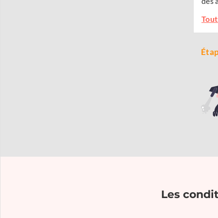
des 
Tout
Étap
Les condi