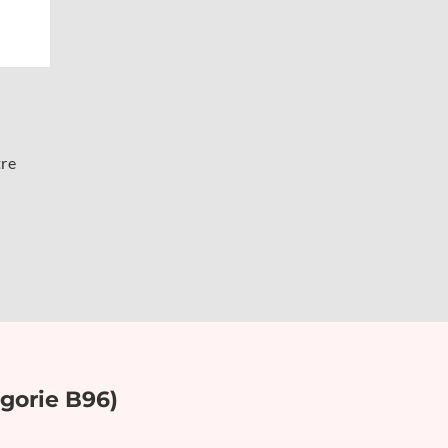
tre
e
gorie B96)