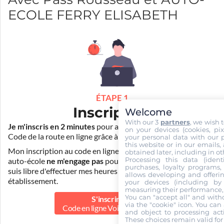
ECOLE FERRY ELISABETH
ÉTAPE 1
Inscription
Welcome
With our 3
partners
, we wish 
Je m'inscris en 2 minutes
pour accéder à ma formation au
on your devices (cookies, pix
Code de la route en ligne grâce à
Pass Rousseau Voiture
.
your personal data with our p
this website or in our emails,
Mon inscription au code en ligne voiture auprès de mon
obtained later, including in ot
Processing this data (identi
auto-école
ne m'engage pas
pour la suite de ma formation. Je
purchases, loyalty programs, 
suis libre d'effectuer mes heures de conduite dans un autre
allows developing and offerin
établissement.
your devices (including by 
measuring their performance,
You can "accept all" and with
S'inscrire au
via the "cookie" icon
. You can 
Code en ligne Voiture
39.90 €
and object to processing acti
These choices remain valid for