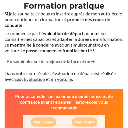
Formation pratique
Si je le souhaite, je peux m'inscrire auprès de mon auto-école
pour continuer ma formation et
prendre des cours de
conduite
.
Je commence par l'
évaluation de départ
pour mieux
connaître mes capacités et adapter la durée de ma formation.
Je m'entraîne à conduire
avec un simulateur et/ou en
voiture.
Je passe l'examen et à moi la liberté !
En savoir plus sur les enjeux de la formation
Dans notre auto-école, l'évaluation de départ est réalisée
avec
EasyEvaluation
et
en voiture
.
Pour accumuler un maximum d'expérience et de
confiance avant l'examen, l'auto-école vous
recommande
Dès 15 ans
Dès 18 ans