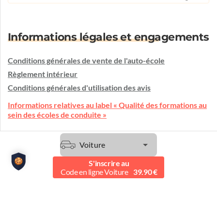
Informations légales et engagements
Conditions générales de vente de l'auto-école
Règlement intérieur
Conditions générales d'utilisation des avis
Informations relatives au label « Qualité des formations au
sein des écoles de conduite »
Voiture
Une question ?
S'inscrire au
L'auto-école vous écoute et vous conseille.
Code en ligne Voiture
39.90 €
Etre contacté