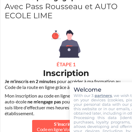
Avec Pass Rousseau et AUTO
ECOLE LIME
ÉTAPE 1
Inscription
Je m'inscris en 2 minutes
pour accéder à ma formation au
Code de la route en ligne grâce à
Pass Rousseau Voiture
.
Welcome
With our 3
partners
, we wish 
Mon inscription au code en ligne voiture auprès de mon
on your devices (cookies, pix
auto-école
ne m'engage pas
pour la suite de ma formation. Je
your personal data with our p
suis libre d'effectuer mes heures de conduite dans un autre
this website or in our emails,
obtained later, including in ot
établissement.
Processing this data (identi
purchases, loyalty programs, 
S'inscrire au
allows developing and offerin
Code en ligne Voiture
50.00 €
your devices (including by 