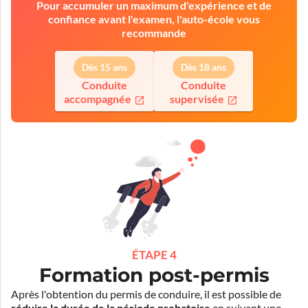
Pour accumuler un maximum d'expérience et de
confiance avant l'examen, l'auto-école vous
recommande
Dès 15 ans
Dès 18 ans
Conduite
Conduite
accompagnée
supervisée
ÉTAPE 4
Formation post-permis
Après l'obtention du permis de conduire, il est possible de