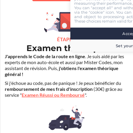
measuring their performance,
You can "accept all" and with
via the "cookie" icon
. You can 
and object to processing acti
These choices remain valid for
Accep
ÉTAPE 2
Examen théorique
Set your
J'apprends le Code de la route en ligne
. Je suis aidé par les
experts de mon auto-école et aussi par Mister Codes, mon
assistant de révision. Puis,
j'obtiens l'examen théorique
général !
Si j'échoue au code, pas de panique ! Je peux bénéficier du
remboursement de mes frais d'inscription
(30€) grâce au
service "
Examen Réussi ou Remboursé
".