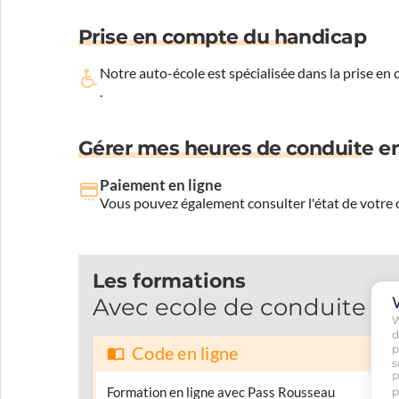
Prise en compte du handicap
Notre auto-école est spécialisée dans la prise en
.
Gérer mes heures de conduite en
Paiement en ligne
Vous pouvez également consulter l'état de votre c
Les formations
Avec ecole de conduite Je
W
d
p
Code en ligne
s
P
p
Formation en ligne avec Pass Rousseau