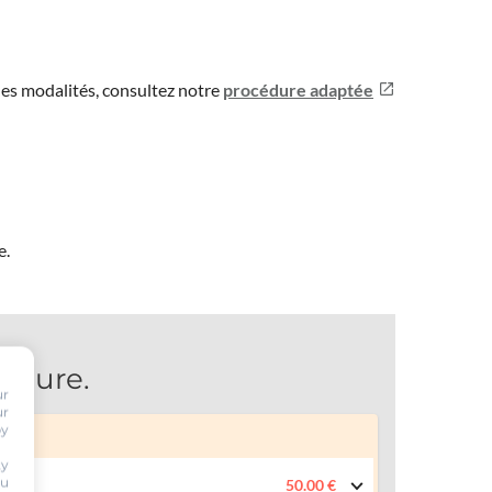
les modalités, consultez notre
procédure adaptée
e.
oiture.
ur
ur
by
ty
ou
50.00 €