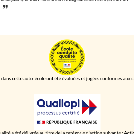
.
 dans cette auto-école ont été évaluées et jugées conformes aux cri
ualité a été délivrée au titre de la catégorie d'action suivante :
Acti