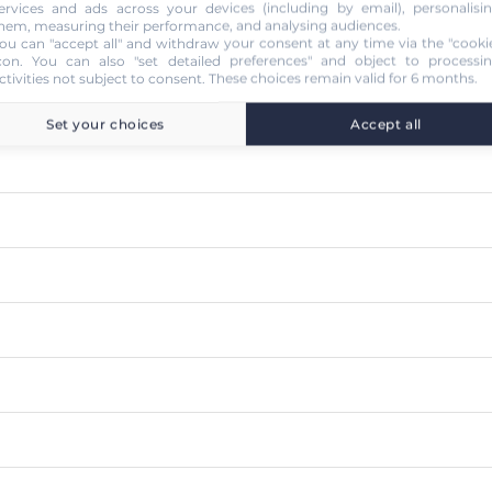
ervices and ads across your devices (including by email), personalisi
hem, measuring their performance, and analysing audiences.
ou can "accept all" and withdraw your consent at any time via the "cooki
con
. You can also "set detailed preferences" and object to processi
ctivities not subject to consent. These choices remain valid for 6 months.
Set your choices
Accept all