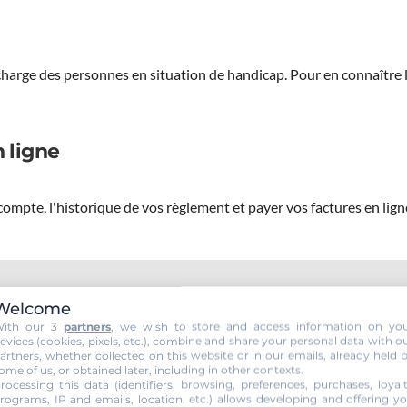
 charge des personnes en situation de handicap.
Pour en connaître 
 ligne
ompte, l'historique de vos règlement et payer vos factures en lign
Welcome
an MOULIN, passez votre permis v
ith our 3
partners
, we wish to store and access information on yo
evices (cookies, pixels, etc.), combine and share your personal data with o
artners, whether collected on this website or in our emails, already held 
ome of us, or obtained later, including in other contexts.
rocessing this data (identifiers, browsing, preferences, purchases, loyal
rograms, IP and emails, location, etc.) allows developing and offering y