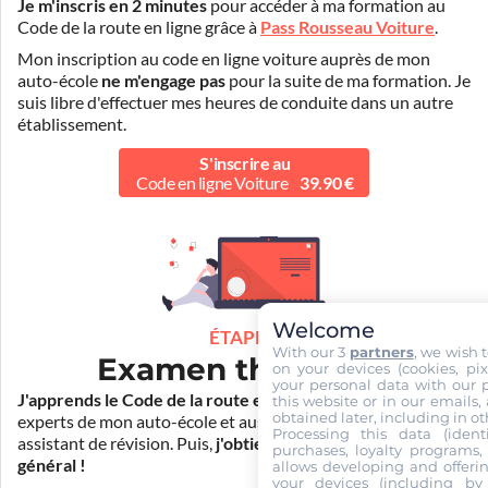
Je m'inscris en 2 minutes
pour accéder à ma formation au
Code de la route en ligne grâce à
Pass Rousseau Voiture
.
Mon inscription au code en ligne voiture auprès de mon
auto-école
ne m'engage pas
pour la suite de ma formation. Je
suis libre d'effectuer mes heures de conduite dans un autre
établissement.
S'inscrire au
Code en ligne Voiture
39.90 €
Welcome
ÉTAPE 2
With our 3
partners
, we wish 
Examen théorique
on your devices (cookies, pix
your personal data with our p
J'apprends le Code de la route en ligne
. Je suis aidé par les
this website or in our emails,
obtained later, including in ot
experts de mon auto-école et aussi par Mister Codes, mon
Processing this data (identi
assistant de révision. Puis,
j'obtiens l'examen théorique
purchases, loyalty programs, 
général !
allows developing and offerin
your devices (including by 