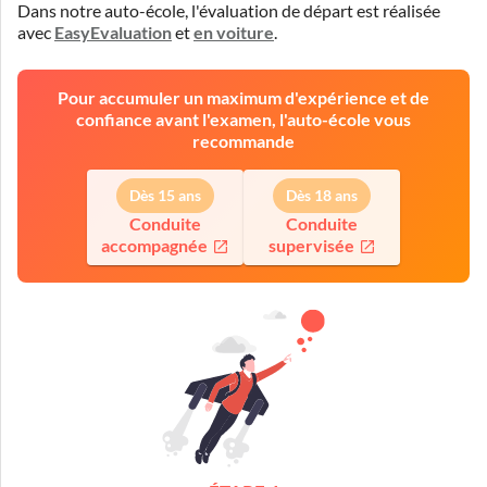
Dans notre auto-école, l'évaluation de départ est réalisée
avec
EasyEvaluation
et
en voiture
.
Pour accumuler un maximum d'expérience et de
confiance avant l'examen, l'auto-école vous
recommande
Dès 15 ans
Dès 18 ans
Conduite
Conduite
accompagnée
supervisée