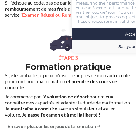
Si j'échoue au code, pas de panique ! Je peux bénéficier du
measuring their performance,
You can "accept all" and with
remboursement de mes frais d'inscription
(30€) grâce au
via the "cookie" icon
. You can 
service "
Examen Réussi ou Remboursé
".
and object to processing acti
These choices remain valid for
Accep
Set your
ÉTAPE 3
Formation pratique
Si je le souhaite, je peux m'inscrire auprès de mon auto-école
pour continuer ma formation et
prendre des cours de
conduite
.
Je commence par l'
évaluation de départ
pour mieux
connaître mes capacités et adapter la durée de ma formation.
Je m'entraîne à conduire
avec un simulateur et/ou en
voiture.
Je passe l'examen et à moi la liberté !
En savoir plus sur les enjeux de la formation