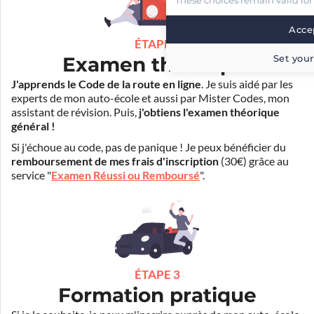
These choices remain valid for
Accep
ÉTAPE 2
Set your
Examen théorique
J'apprends le Code de la route en ligne
. Je suis aidé par les
experts de mon auto-école et aussi par Mister Codes, mon
assistant de révision. Puis,
j'obtiens l'examen théorique
général !
Si j'échoue au code, pas de panique ! Je peux bénéficier du
remboursement de mes frais d'inscription
(30€) grâce au
service "
Examen Réussi ou Remboursé
".
ÉTAPE 3
Formation pratique