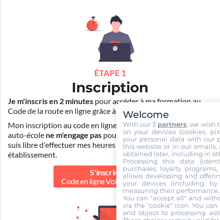
ÉTAPE 1
Inscription
Je m'inscris en 2 minutes
pour accéder à ma formation au
Code de la route en ligne grâce à
Pass Rousseau Voiture
.
Welcome
With our 3
partners
, we wish 
Mon inscription au code en ligne voiture auprès de mon
on your devices (cookies, pix
auto-école
ne m'engage pas
pour la suite de ma formation. Je
your personal data with our p
suis libre d'effectuer mes heures de conduite dans un autre
this website or in our emails,
obtained later, including in ot
établissement.
Processing this data (identi
purchases, loyalty programs, 
S'inscrire au
allows developing and offerin
Code en ligne Voiture
40.00 €
your devices (including by 
measuring their performance,
You can "accept all" and with
via the "cookie" icon
. You can 
and object to processing acti