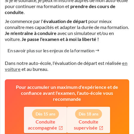
Si je le souhaite, je peux m'inscrire auprès de mon auto-école
pour continuer ma formation et
prendre des cours de
conduite
.
Je commence par l'
évaluation de départ
pour mieux
connaître mes capacités et adapter la durée de ma formation.
Je m'entraîne à conduire
avec un simulateur et/ou en
voiture.
Je passe l'examen et à moi la liberté !
En savoir plus sur les enjeux de la formation
Dans notre auto-école, l'évaluation de départ est réalisée
en
voiture
et
au bureau
.
Pour accumuler un maximum d'expérience et de
confiance avant l'examen, l'auto-école vous
recommande
Dès 15 ans
Dès 18 ans
Conduite
Conduite
accompagnée
supervisée