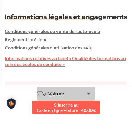
Informations légales et engagements
Conditions générales de vente de l'auto-école
Règlement intérieur
Conditions générales d'utilisation des avis
Informations relatives au label « Qualité des formations au
sein des écoles de conduite »
Une question ?
Voiture
L'auto-école vous écoute et vous conseille.
S'inscrire au
Etre contacté
Code en ligne Voiture
40.00 €