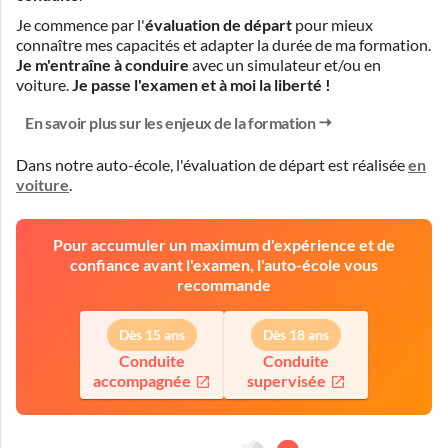
Je commence par l'
évaluation de départ
pour mieux
connaître mes capacités et adapter la durée de ma formation.
Je m'entraîne à conduire
avec un simulateur et/ou en
voiture.
Je passe l'examen et à moi la liberté !
En savoir plus sur les enjeux de la formation
Dans notre auto-école, l'évaluation de départ est réalisée
en
voiture
.
Pour accumuler un maximum d'expérience et de
confiance avant l'examen, l'auto-école vous
recommande
Dès 15 ans
Dès 18 ans
Conduite
Conduite
accompagnée
supervisée