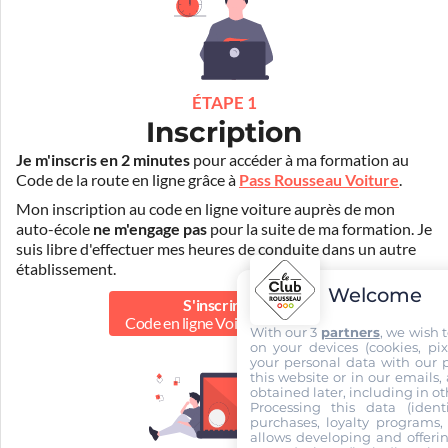
ÉTAPE 1
Inscription
Je m'inscris en 2 minutes
pour accéder à ma formation au
Code de la route en ligne grâce à
Pass Rousseau Voiture
.
Mon inscription au code en ligne voiture auprès de mon
auto-école
ne m'engage pas
pour la suite de ma formation. Je
suis libre d'effectuer mes heures de conduite dans un autre
établissement.
Welcome
S'inscrire au
Code en ligne Voiture
50.00 €
With our 3
partners
, we wish 
on your devices (cookies, pix
your personal data with our p
this website or in our emails,
obtained later, including in ot
Processing this data (identi
purchases, loyalty programs, 
allows developing and offerin