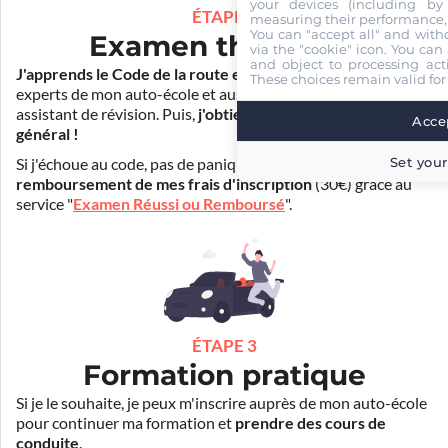
your devices (including by 
ÉTAPE 2
measuring their performance,
You can "accept all" and with
Examen théorique
via the "cookie" icon
. You can 
and object to processing acti
J'apprends le Code de la route en ligne
. Je suis aidé par les
These choices remain valid for
experts de mon auto-école et aussi par Mister Codes, mon
assistant de révision. Puis,
j'obtiens l'examen théorique
Accep
général !
Set your
Si j'échoue au code, pas de panique ! Je peux bénéficier du
remboursement de mes frais d'inscription
(30€) grâce au
service "
Examen Réussi ou Remboursé
".
ÉTAPE 3
Formation pratique
Si je le souhaite, je peux m'inscrire auprès de mon auto-école
pour continuer ma formation et
prendre des cours de
conduite
.