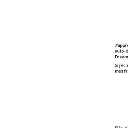
J'appr
auto-é
l'exam
Si j'é
mes fr
Si je 