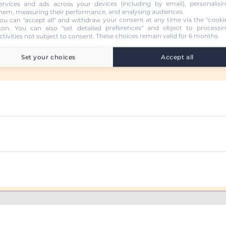
ervices and ads across your devices (including by email), personalisi
hem, measuring their performance, and analysing audiences.
ou can "accept all" and withdraw your consent at any time via the "cooki
con
. You can also "set detailed preferences" and object to processi
ctivities not subject to consent. These choices remain valid for 6 months.
Set your choices
Accept all