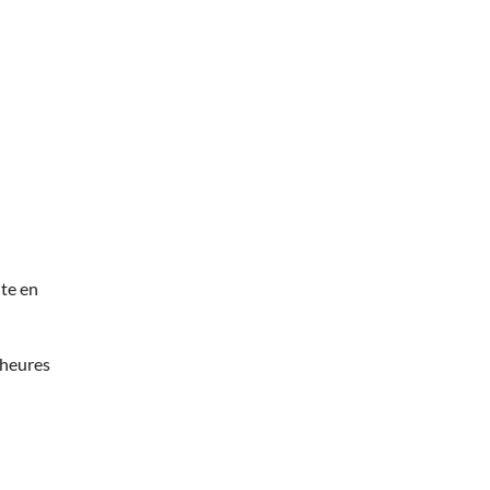
te en
 heures