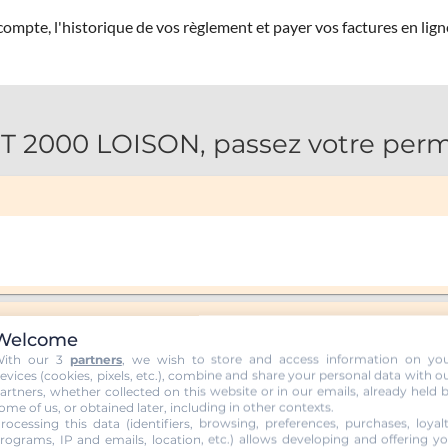
ompte, l'historique de vos règlement et payer vos factures en lign
2000 LOISON, passez votre permi
Welcome
ith our 3
partners
, we wish to store and access information on yo
evices (cookies, pixels, etc.), combine and share your personal data with o
artners, whether collected on this website or in our emails, already held 
ome of us, or obtained later, including in other contexts.
rocessing this data (identifiers, browsing, preferences, purchases, loyal
rograms, IP and emails, location, etc.) allows developing and offering y