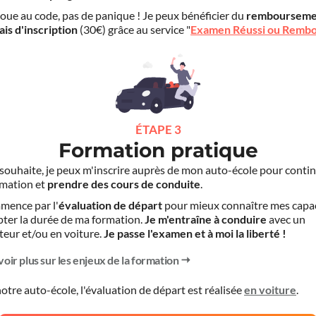
choue au code, pas de panique ! Je peux bénéficier du
rembourseme
ais d'inscription
(30€) grâce au service "
Examen Réussi ou Remb
ÉTAPE 3
Formation pratique
le souhaite, je peux m'inscrire auprès de mon auto-école pour conti
mation et
prendre des cours de conduite
.
mence par l'
évaluation de départ
pour mieux connaître mes capa
pter la durée de ma formation.
Je m'entraîne à conduire
avec un
teur et/ou en voiture.
Je passe l'examen et à moi la liberté !
voir plus sur les enjeux de la formation
otre auto-école, l'évaluation de départ est réalisée
en voiture
.