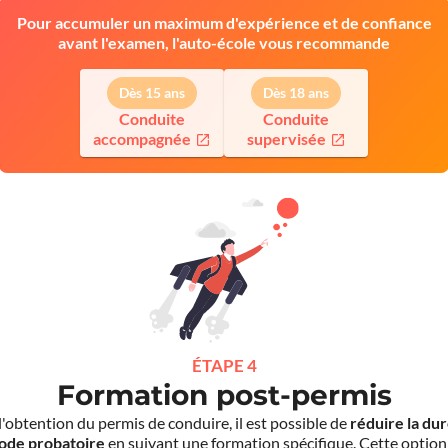
Pour accumuler un maximum d'expérience et de confiance
avant l'examen, l'auto-école vous recommande
Dès 15 ans
Dès 18 ans
Conduite
Conduite
accompagnée
supervisée
ÉTAPE 4
Formation post-permis
l'obtention du permis de conduire, il est possible de
réduire la du
iode probatoire
en suivant une formation spécifique. Cette option