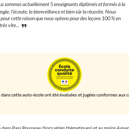
s sommes actuellement 5 enseignants diplômés et formés à la
gie, l’écoute, la bienveillance et bien sûr la réussite. Nous
 pour cette raison que nous optons pour des leçons 100 % en
rès vite...
 dans cette auto-école ont été évaluées et jugées conformes aux cri
ies dans Pass Rousseau (hors séries thématiques) et au moins 4 ex