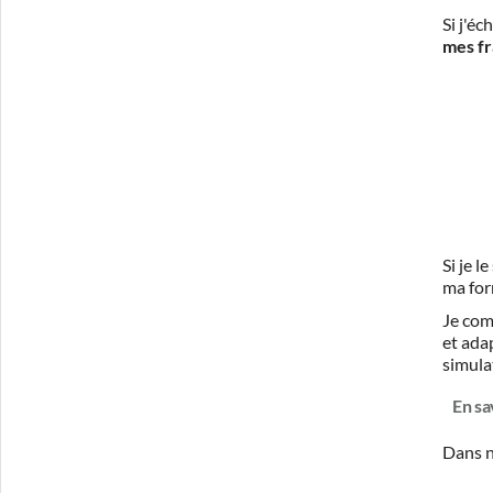
Si j'é
mes fr
Si je 
ma for
Je com
et ada
simula
En sa
Dans n