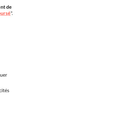
nt de
oursé
".
nuer
cités