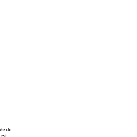
rée de
 est