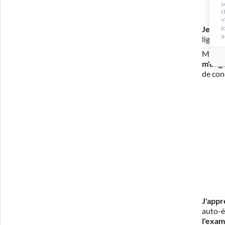
s
t
Y
i
Je m'i
a
ligne 
Mon in
m'eng
de con
J'appr
auto-é
l'exam