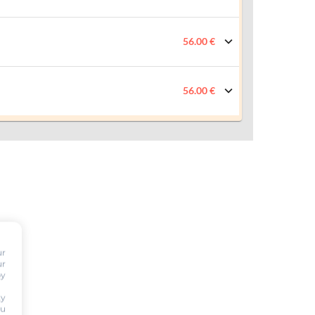
56.00 €
56.00 €
ur
ur
by
ty
ou