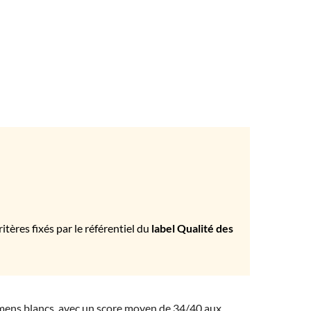
tères fixés par le référentiel du
label Qualité des
amens blancs, avec un score moyen de 34/40 aux