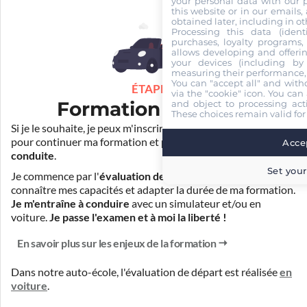
your personal data with our p
this website or in our emails,
obtained later, including in ot
Processing this data (identi
purchases, loyalty programs, 
allows developing and offerin
your devices (including by 
measuring their performance,
You can "accept all" and with
ÉTAPE 3
via the "cookie" icon
. You can 
Formation pratique
and object to processing acti
These choices remain valid for
Si je le souhaite, je peux m'inscrire auprès de mon auto-école
pour continuer ma formation et
prendre des cours de
Accep
conduite
.
Set your
Je commence par l'
évaluation de départ
pour mieux
connaître mes capacités et adapter la durée de ma formation.
Je m'entraîne à conduire
avec un simulateur et/ou en
voiture.
Je passe l'examen et à moi la liberté !
En savoir plus sur les enjeux de la formation
Dans notre auto-école, l'évaluation de départ est réalisée
en
voiture
.