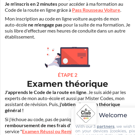
Je m'inscris en 2 minutes
pour accéder à ma formation au
Code de la route en ligne grâce à
Pass Rousseau Voiture
.
Mon inscription au code en ligne voiture auprès de mon
auto-école
ne m'engage pas
pour la suite de ma formation. Je
suis libre d'effectuer mes heures de conduite dans un autre
établissement.
ÉTAPE 2
Examen théorique
J'apprends le Code de la route en ligne
. Je suis aidé par les
experts de mon auto-école et aussi par Mister Codes, mon
assistant de révision. Puis,
j'obtiens l'examen théorique
général !
Welcome
Si j'échoue au code, pas de panique ! Je peux bénéficier du
remboursement de mes frais d'inscription
(30€) grâce au
With our 3
partners
, we wish 
on your devices (cookies, pix
service "
Examen Réussi ou Remboursé
".