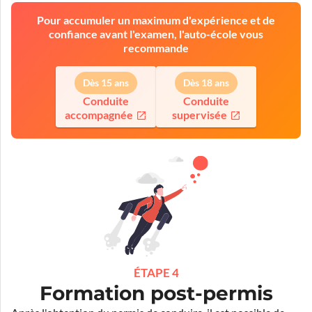
Pour accumuler un maximum d'expérience et de
confiance avant l'examen, l'auto-école vous
recommande
Dès 15 ans
Dès 18 ans
Conduite
Conduite
accompagnée
supervisée
ÉTAPE 4
Formation post-permis