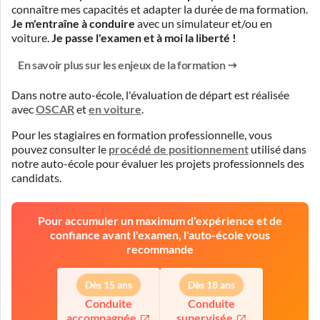
connaître mes capacités et adapter la durée de ma formation.
Je m'entraîne à conduire
avec un simulateur et/ou en
voiture.
Je passe l'examen et à moi la liberté !
En savoir plus sur les enjeux de la formation
Dans notre auto-école, l'évaluation de départ est réalisée
avec
OSCAR
et
en voiture
.
Pour les stagiaires en formation professionnelle, vous
pouvez consulter le
procédé de positionnement
utilisé dans
notre auto-école pour évaluer les projets professionnels des
candidats.
Pour accumuler un maximum d'expérience et de
confiance avant l'examen, l'auto-école vous
recommande
Dès 15 ans
Dès 18 ans
Conduite
Conduite
accompagnée
supervisée