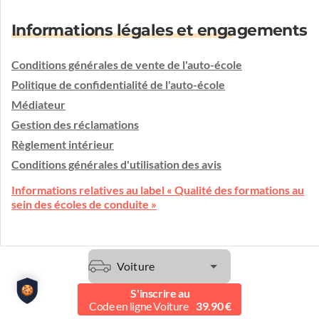
Informations légales et engagements
Conditions générales de vente de l'auto-école
Politique de confidentialité de l'auto-école
Médiateur
Gestion des réclamations
Règlement intérieur
Conditions générales d'utilisation des avis
Informations relatives au label « Qualité des formations au
sein des écoles de conduite »
Une question ?
Voiture
L'auto-école vous écoute et vous conseille.
S'inscrire au
Etre contacté
Code en ligne Voiture
39.90 €