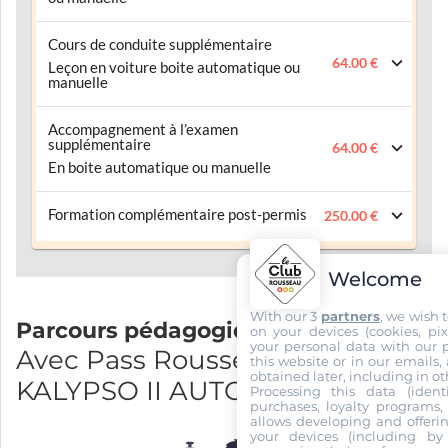
Cours de conduite supplémentaire
64.00 €
Leçon en voiture boite automatique ou
manuelle
Accompagnement à l’examen
supplémentaire
64.00 €
En boite automatique ou manuelle
Formation complémentaire post-permis
250.00 €
Welcome
With our 3
partners
, we wish 
Parcours pédagogique
on your devices (cookies, pix
your personal data with our p
Avec Pass Rousseau et
this website or in our emails,
obtained later, including in ot
KALYPSO II AUTO ECOLE
Processing this data (identi
purchases, loyalty programs, 
allows developing and offerin
your devices (including by 