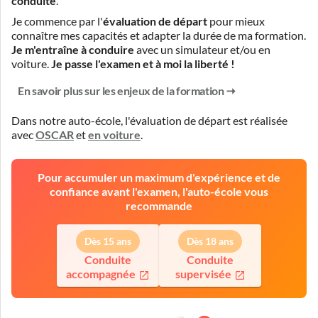
conduite
.
Je commence par l'
évaluation de départ
pour mieux
connaître mes capacités et adapter la durée de ma formation.
Je m'entraîne à conduire
avec un simulateur et/ou en
voiture.
Je passe l'examen et à moi la liberté !
En savoir plus sur les enjeux de la formation
Dans notre auto-école, l'évaluation de départ est réalisée
avec
OSCAR
et
en voiture
.
Pour accumuler un maximum d'expérience et de
confiance avant l'examen, l'auto-école vous
recommande
Dès 15 ans
Dès 18 ans
Conduite
Conduite
accompagnée
supervisée