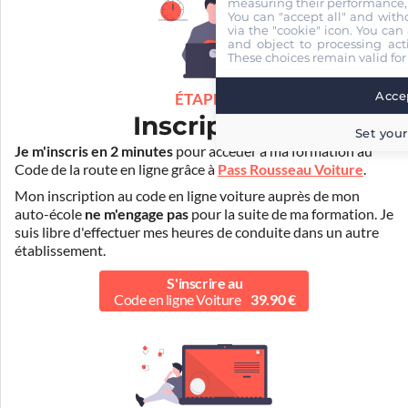
measuring their performance,
You can "accept all" and with
via the "cookie" icon
. You can 
and object to processing acti
These choices remain valid for
Accep
ÉTAPE 1
Inscription
Set your
Je m'inscris en 2 minutes
pour accéder à ma formation au
Code de la route en ligne grâce à
Pass Rousseau Voiture
.
Mon inscription au code en ligne voiture auprès de mon
auto-école
ne m'engage pas
pour la suite de ma formation. Je
suis libre d'effectuer mes heures de conduite dans un autre
établissement.
S'inscrire au
Code en ligne Voiture
39.90 €