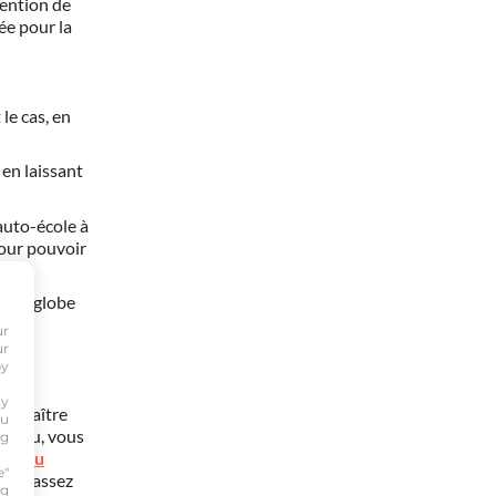
tention de
ée pour la
le cas, en
 en laissant
 auto-école à
pour pouvoir
 il englobe
s bas
ur
ur
by
ty
 connaître
ou
usseau, vous
ng
son du
e"
 est assez
ng