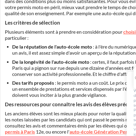
dans des conditions plus ou moins satisfaisantes. Pour vous év
votre permis moto en péril, mieux vaut prendre le temps de cho
qualité de son enseignement. Par exemple une auto-école qui dis
Les critères de sélection
Plusieurs éléments sont à prendre en considération pour
chois
particulier :
De la réputation de l'auto-école moto
: à l'ère du numériqu
un avis, il est assez simple d'avoir un aperçu de la réputation
De la longévité de l'auto-école moto
: certes, il faut parf
Paris qui a pignon sur rue depuis une dizaine d'années est fo
conserver son activité professionnelle. Et le chiffre d'affaires
Des tarifs proposés
: le permis moto a un coût. Le prix de la
un ensemble de prestations et services dispensés par l'école 
W
doivent vous inciter à la plus grande vigilance.
d
p
Des ressources pour connaître les avis des élèves précéd
s
P
Les anciens élèves sont les mieux placés pour noter la qualité d
p
les notes laissées par les candidats qui ont passé le permis m
s
t
consultez les avis et commentaires émis par les élèves qui ont d
Y
permis à Paris
12e, ou encore l'
auto-école Génération Permis
i