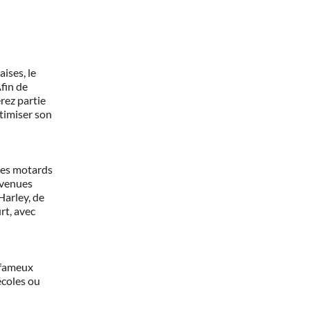
ises, le
Afin de
rez partie
ptimiser son
 Les motards
avenues
Harley, de
rt, avec
 fameux
écoles ou