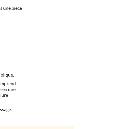
ls une pièce
ublique.
comprend
e en une
llure
issage.