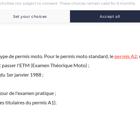
e. Si vous habitez à quelques pas d'une auto-école qui vous intéress
ctivities not subject to consent. These choices remain valid for 6 months.
 quelques questions directement aux élèves qui la fréquentent.
Set your choices
Accept all
 type de permis moto. Pour le permis moto standard, le
permis A2
,
et passer l'ETM (Examen Théorique Moto) ;
du 1er janvier 1988 ;
jour de l'examen pratique ;
s titulaires du permis A1).