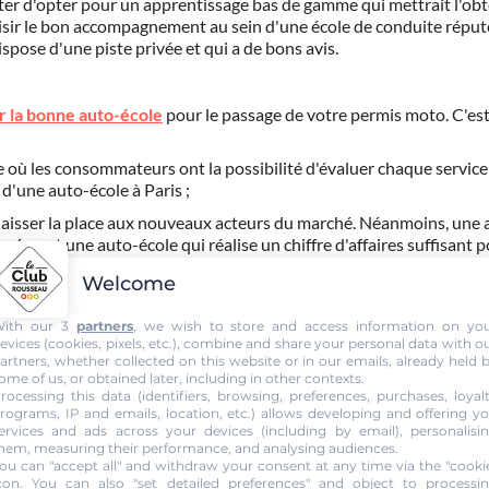
iter d'opter pour un apprentissage bas de gamme qui mettrait l'ob
isir le bon accompagnement au sein d'une école de conduite réput
pose d'une piste privée et qui a de bons avis.
ir la bonne auto-école
pour le passage de votre permis moto. C'est 
e où les consommateurs ont la possibilité d'évaluer chaque service
 d'une auto-école à Paris ;
ois laisser la place aux nouveaux acteurs du marché. Néanmoins, une
rcément une auto-école qui réalise un chiffre d'affaires suffisant 
 est corrélé à la qualité des prestations fournies par l'auto-école ;
Welcome
 formation peut paraître élevé pour certains (voir ci-dessous), mais
de moto. À l'instar d'un grand nombre d'avis négatifs, des prix trè
ith our 3
partners
, we wish to store and access information on yo
evices (cookies, pixels, etc.), combine and share your personal data with o
artners, whether collected on this website or in our emails, already held 
ents
ome of us, or obtained later, including in other contexts.
rocessing this data (identifiers, browsing, preferences, purchases, loyal
e la formation d'une auto-école. Inutile de chercher bien loin pour
rograms, IP and emails, location, etc.) allows developing and offering y
oto avant vous. Sur l'annuaire des auto-écoles membres du Club Ro
ervices and ads across your devices (including by email), personalisi
hem, measuring their performance, and analysing audiences.
éjà
suivi des cours de conduite moto
. Quelques exemples :
la mai
ou can "accept all" and withdraw your consent at any time via the "cooki
située dans le 14e arrondissement de Paris. De la même manière, il
con
. You can also "set detailed preferences" and object to processi