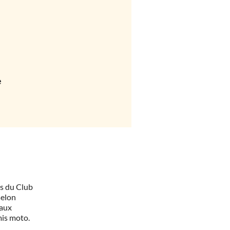
e
es du Club
 selon
 aux
mis moto.