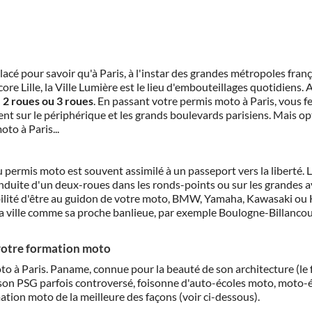
lacé pour savoir qu'à Paris, à l'instar des grandes métropoles frança
e Lille, la Ville Lumière est le lieu d'embouteillages quotidiens. 
n
2 roues ou 3 roues
. En passant votre permis moto à Paris, vous fe
ent sur le périphérique et les grands boulevards parisiens. Mais o
to à Paris...
 permis moto est souvent assimilé à un passeport vers la liberté.
conduite d'un deux-roues dans les ronds-points ou sur les grandes 
ibilité d'être au guidon de votre moto, BMW, Yamaha, Kawasaki ou 
rir la ville comme sa proche banlieue, par exemple Boulogne-Billancou
 votre formation moto
oto à Paris. Paname, connue pour la beauté de son architecture (le
on PSG parfois controversé, foisonne d'auto-écoles moto, moto-
ion moto de la meilleure des façons (voir ci-dessous).